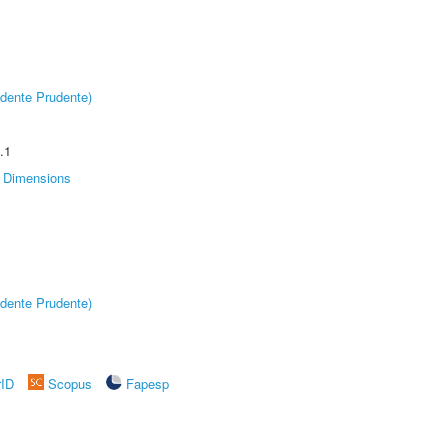
dente Prudente)
.1
Dimensions
dente Prudente)
rID
Scopus
Fapesp