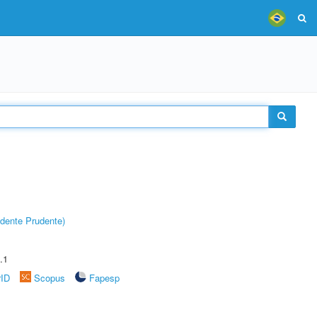
dente Prudente)
.1
rID
Scopus
Fapesp