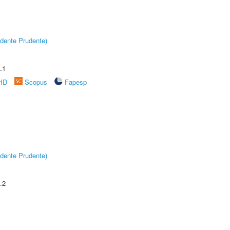
dente Prudente)
.1
rID
Scopus
Fapesp
dente Prudente)
.2