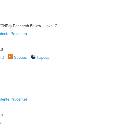
 (CNPq) Research Fellow - Level C
dente Prudente)
.3
rID
Scopus
Fapesp
dente Prudente)
.1
s