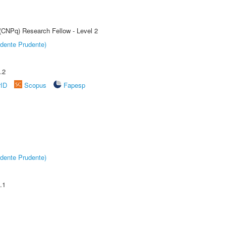
 (CNPq) Research Fellow - Level 2
dente Prudente)
.2
rID
Scopus
Fapesp
dente Prudente)
.1