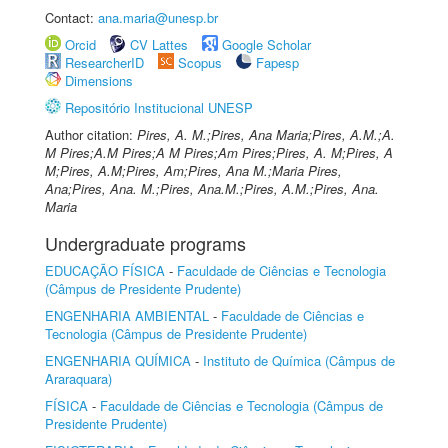
Contact:
ana.maria@unesp.br
Orcid
CV Lattes
Google Scholar
ResearcherID
Scopus
Fapesp
Dimensions
Repositório Institucional UNESP
Author citation:
Pires, A. M.;Pires, Ana Maria;Pires, A.M.;A.
M Pires;A.M Pires;A M Pires;Am Pires;Pires, A. M;Pires, A
M;Pires, A.M;Pires, Am;Pires, Ana M.;Maria Pires,
Ana;Pires, Ana. M.;Pires, Ana.M.;Pires, A.M.;Pires, Ana.
Maria
Undergraduate programs
EDUCAÇÃO FÍSICA
-
Faculdade de Ciências e Tecnologia
(Câmpus de Presidente Prudente)
ENGENHARIA AMBIENTAL
-
Faculdade de Ciências e
Tecnologia (Câmpus de Presidente Prudente)
ENGENHARIA QUÍMICA
-
Instituto de Química (Câmpus de
Araraquara)
FÍSICA
-
Faculdade de Ciências e Tecnologia (Câmpus de
Presidente Prudente)