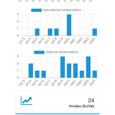
24
H-index (SciVal)