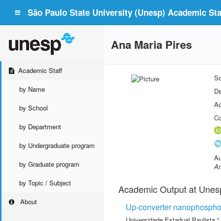
São Paulo State University (Unesp) Academic Staf
Ana Maria Pires
Academic Staff
Sc
by Name
De
Ac
by School
Co
by Department
by Undergraduate program
Au
by Graduate program
Am
by Topic / Subject
Academic Output at Unes
About
Up-converter nanophosphor 
Universidade Estadual Paulista "