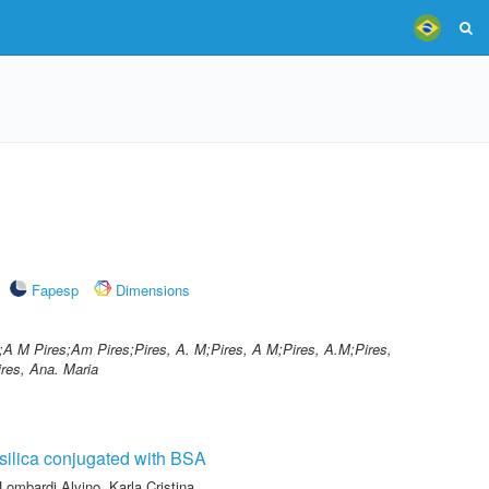
Fapesp
Dimensions
s;A M Pires;Am Pires;Pires, A. M;Pires, A M;Pires, A.M;Pires,
res, Ana. Maria
silica conjugated with BSA
Lombardi Alvino, Karla Cristina
,