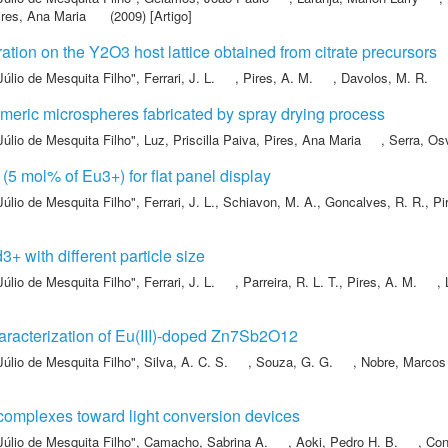
ires, Ana Maria
(2009) [Artigo]
ation on the Y2O3 host lattice obtained from citrate precursors
Júlio de Mesquita Filho"
,
Ferrari, J. L.
,
Pires, A. M.
,
Davolos, M. R.
eric microspheres fabricated by spray drying process
Júlio de Mesquita Filho"
,
Luz, Priscilla Paiva
,
Pires, Ana Maria
,
Serra, Os
5 mol% of Eu3+) for flat panel display
Júlio de Mesquita Filho"
,
Ferrari, J. L.
,
Schiavon, M. A.
,
Goncalves, R. R.
,
Pi
+ with different particle size
Júlio de Mesquita Filho"
,
Ferrari, J. L.
,
Parreira, R. L. T.
,
Pires, A. M.
,
haracterization of Eu(III)-doped Zn7Sb2O12
Júlio de Mesquita Filho"
,
Silva, A. C. S.
,
Souza, G. G.
,
Nobre, Marcos
complexes toward light conversion devices
Júlio de Mesquita Filho"
,
Camacho, Sabrina A.
,
Aoki, Pedro H. B.
,
Con