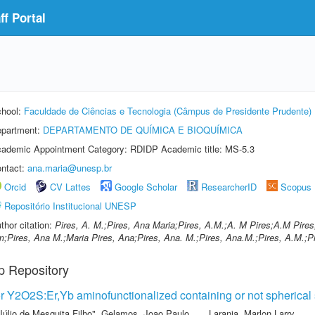
f Portal
hool:
Faculdade de Ciências e Tecnologia (Câmpus de Presidente Prudente)
partment:
DEPARTAMENTO DE QUÍMICA E BIOQUÍMICA
ademic Appointment Category: RDIDP Academic title: MS-5.3
ntact:
ana.maria@unesp.br
Orcid
CV Lattes
Google Scholar
ResearcherID
Scopus
Repositório Institucional UNESP
thor citation:
Pires, A. M.;Pires, Ana Maria;Pires, A.M.;A. M Pires;A.M Pire
;Pires, Ana M.;Maria Pires, Ana;Pires, Ana. M.;Pires, Ana.M.;Pires, A.M.;Pi
p Repository
Y2O2S:Er,Yb aminofunctionalized containing or not spherical 
Júlio de Mesquita Filho"
,
Gelamos, Joao Paulo
,
Laranja, Marlon Larry
,