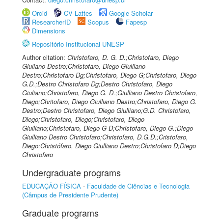
Orcid
CV Lattes
Google Scholar
ResearcherID
Scopus
Fapesp
Dimensions
Repositório Institucional UNESP
Author citation:
Christofaro, D. G. D.;Christofaro, Diego
Giuliano Destro;Christofaro, Diego Giulliano
Destro;Christofaro Dg;Christofaro, Diego G;Christofaro, Diego
G.D.;Destro Christofaro Dg;Destro Christofaro, Diego
Giuliano;Christofaro, Diego G. D.;Giulliano Destro Christofaro,
Diego;Chritofaro, Diego Giulliano Destro;Christofaro, Diego G.
Destro;Destro Christofaro, Diego Giulliano;G.D. Christofaro,
Diego;Christofaro, Diego;Christofaro, Diego
Giulliano;Christofaro, Diego G D;Christofaro, Diego G.;Diego
Giulliano Destro Christofaro;Christofaro, D.G.D.;Cristofaro,
Diego;Christófaro, Diego Giulliano Destro;Christofaro D;Diego
Christofaro
Undergraduate programs
EDUCAÇÃO FÍSICA
-
Faculdade de Ciências e Tecnologia
(Câmpus de Presidente Prudente)
Graduate programs