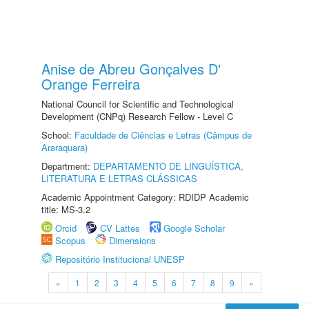
Anise de Abreu Gonçalves D'
Orange Ferreira
National Council for Scientific and Technological
Development (CNPq) Research Fellow - Level C
School:
Faculdade de Ciências e Letras (Câmpus de
Araraquara)
Department:
DEPARTAMENTO DE LINGUÍSTICA,
LITERATURA E LETRAS CLÁSSICAS
Academic Appointment Category: RDIDP Academic
title: MS-3.2
Orcid
CV Lattes
Google Scholar
Scopus
Dimensions
Repositório Institucional UNESP
«
1
2
3
4
5
6
7
8
9
»