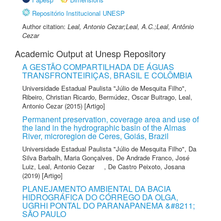
Repositório Institucional UNESP
Author citation:
Leal, Antonio Cezar;Leal, A.C.;Leal, Antônio
Cezar
Academic Output at Unesp Repository
A GESTÃO COMPARTILHADA DE ÁGUAS
TRANSFRONTEIRIÇAS, BRASIL E COLÔMBIA
Universidade Estadual Paulista "Júlio de Mesquita Filho"
,
Ribeiro, Christian Ricardo
,
Bermúdez, Oscar Buitrago
,
Leal,
Antonio Cezar
(2015) [Artigo]
Permanent preservation, coverage area and use of
the land in the hydrographic basin of the Almas
River, microregion de Ceres, Goiás, Brazil
Universidade Estadual Paulista "Júlio de Mesquita Filho"
,
Da
Silva Barbalh, Maria Gonçalves
,
De Andrade Franco, José
Luiz
,
Leal, Antonio Cezar
,
De Castro Peixoto, Josana
(2019) [Artigo]
PLANEJAMENTO AMBIENTAL DA BACIA
HIDROGRÁFICA DO CÓRREGO DA OLGA,
UGRHI PONTAL DO PARANAPANEMA &#8211;
SÃO PAULO