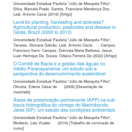
Universidade Estadual Paulista "Júlio de Mesquita Filho"
,
Silva, Marcela Prado
,
Santos, Franciane Mendonça Dos
,
Leal, Antonio Cezar
(2016) [Artigo]
Land for planting, harvesting and sickness?
Agricultural production, pesticides and disease in
Goiás, Brazil (2000 to 2013)
Universidade Estadual Paulista "Júlio de Mesquita Filho"
,
Tavares, Giovana Galvão
,
Leal, Antonio Cezar
,
Campos,
Francisco Itami
,
Campos, Dulcinea Maria Barbosa
,
Jesus,
Luan Herinque De
,
Sousa, Odaiza Ferreira De
(2022) [Artigo]
O Comitê de Bacia e a gestão das águas no
médio Paranapanema: um estudo sob a
perspectiva do desenvolvimento sustentável
Universidade Estadual Paulista "Júlio de Mesquita Filho"
,
Oliveira, Edenis César de
(2009) [Dissertação de
mestrado]
Áreas de preservação permanente (APP) na sub-
bacia hidrográfica do córrego do Marimbondo,
Jales (SP): um estudo das condições ambientais
Universidade Estadual Paulista "Júlio de Mesquita Filho"
,
Modesto, Lais Viudes
(2016) [Trabalho de conclusão de
curso]