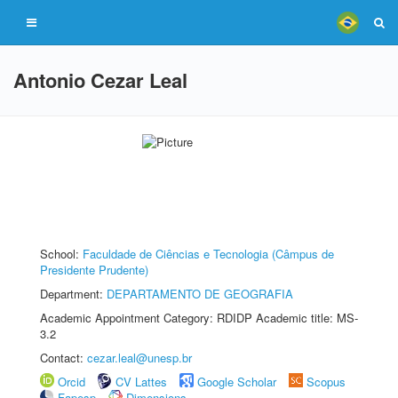
Antonio Cezar Leal
School:
Faculdade de Ciências e Tecnologia (Câmpus de
Presidente Prudente)
Department:
DEPARTAMENTO DE GEOGRAFIA
Academic Appointment Category: RDIDP Academic title: MS-
3.2
Contact:
cezar.leal@unesp.br
Orcid
CV Lattes
Google Scholar
Scopus
Fapesp
Dimensions