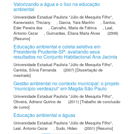
Valorizando a água e o lixo na educação
ambiental
Universidade Estadual Paulista "Júlio de Mesquita Filho"
,
Kanevieskir, Thiciany
,
Garcia, Yara Manfrin
,
Santos,
Eder Pereira dos
,
Carvalho, Maria de Fátima
,
Leal,
Antonio Cezar
,
Guimarães, Eliana Maria Alves
(2009)
[Resumo]
Educação ambiental e coleta seletiva em
Presidente Prudente-SP: avaliando seus
resultados no Conjunto Habitacional Ana Jacinta
Universidade Estadual Paulista "Júlio de Mesquita Filho"
,
Cantóia, Sílvia Fernanda
(2007) [Dissertação de
mestrado]
Gestão ambiental no contexto municipal: o projeto
“município verdeazul” em Magda-São Paulo
Universidade Estadual Paulista "Júlio de Mesquita Filho"
,
Oliveira, Adriano Quirino de
(2011) [Trabalho de conclusão
de curso]
Educação ambiental e águas
Universidade Estadual Paulista "Júlio de Mesquita Filho"
,
Leal, Antonio Cezar
,
Sudo, Hideo
(2001) [Resumo]