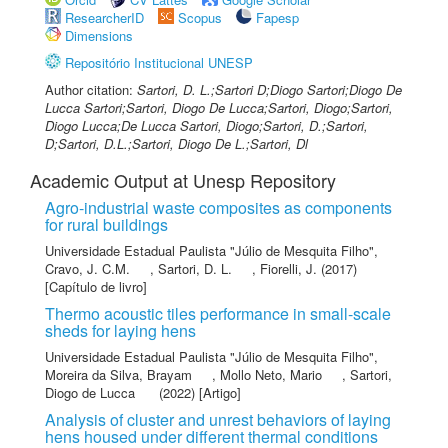
ResearcherID
Scopus
Fapesp
Dimensions
Repositório Institucional UNESP
Author citation:
Sartori, D. L.;Sartori D;Diogo Sartori;Diogo De
Lucca Sartori;Sartori, Diogo De Lucca;Sartori, Diogo;Sartori,
Diogo Lucca;De Lucca Sartori, Diogo;Sartori, D.;Sartori,
D;Sartori, D.L.;Sartori, Diogo De L.;Sartori, Dl
Academic Output at Unesp Repository
Agro-industrial waste composites as components
for rural buildings
Universidade Estadual Paulista "Júlio de Mesquita Filho"
,
Cravo, J. C.M.
,
Sartori, D. L.
,
Fiorelli, J.
(2017)
[Capítulo de livro]
Thermo acoustic tiles performance in small-scale
sheds for laying hens
Universidade Estadual Paulista "Júlio de Mesquita Filho"
,
Moreira da Silva, Brayam
,
Mollo Neto, Mario
,
Sartori,
Diogo de Lucca
(2022) [Artigo]
Analysis of cluster and unrest behaviors of laying
hens housed under different thermal conditions