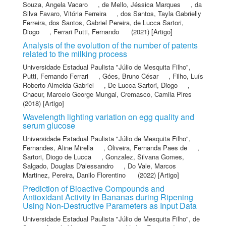
Souza, Angela Vacaro
,
de Mello, Jéssica Marques
,
da
Silva Favaro, Vitória Ferreira
,
dos Santos, Tayla Gabrielly
Ferreira
,
dos Santos, Gabriel Pereira
,
de Lucca Sartori,
Diogo
,
Ferrari Putti, Fernando
(2021) [Artigo]
Analysis of the evolution of the number of patents
related to the milking process
Universidade Estadual Paulista "Júlio de Mesquita Filho"
,
Putti, Fernando Ferrari
,
Góes, Bruno César
,
Filho, Luís
Roberto Almeida Gabriel
,
De Lucca Sartori, Diogo
,
Chacur, Marcelo George Mungai
,
Cremasco, Camila Pires
(2018) [Artigo]
Wavelength lighting variation on egg quality and
serum glucose
Universidade Estadual Paulista "Júlio de Mesquita Filho"
,
Fernandes, Aline Mirella
,
Oliveira, Fernanda Paes de
,
Sartori, Diogo de Lucca
,
Gonzalez, Silvana Gomes
,
Salgado, Douglas D'alessandro
,
Do Vale, Marcos
Martinez
,
Pereira, Danilo Florentino
(2022) [Artigo]
Prediction of Bioactive Compounds and
Antioxidant Activity in Bananas during Ripening
Using Non-Destructive Parameters as Input Data
Universidade Estadual Paulista "Júlio de Mesquita Filho"
,
de