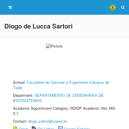
Diogo de Lucca Sartori
School:
Faculdade de Ciências e Engenharia (Câmpus de
Tupã)
Department:
DEPARTAMENTO DE ENGENHARIA DE
BIOSSISTEMAS
Academic Appointment Category: RDIDP Academic title: MS-
3.1
Contact:
diogo.sartori@unesp.br
Orcid
CV Lattes
Google Scholar