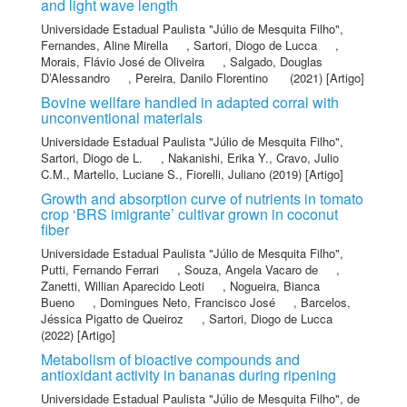
and light wave length
Universidade Estadual Paulista "Júlio de Mesquita Filho"
,
Fernandes, Aline Mirella
,
Sartori, Diogo de Lucca
,
Morais, Flávio José de Oliveira
,
Salgado, Douglas
D’Alessandro
,
Pereira, Danilo Florentino
(2021) [Artigo]
Bovine wellfare handled in adapted corral with
unconventional materials
Universidade Estadual Paulista "Júlio de Mesquita Filho"
,
Sartori, Diogo de L.
,
Nakanishi, Erika Y.
,
Cravo, Julio
C.M.
,
Martello, Luciane S.
,
Fiorelli, Juliano
(2019) [Artigo]
Growth and absorption curve of nutrients in tomato
crop ‘BRS imigrante’ cultivar grown in coconut
fiber
Universidade Estadual Paulista "Júlio de Mesquita Filho"
,
Putti, Fernando Ferrari
,
Souza, Angela Vacaro de
,
Zanetti, Willian Aparecido Leoti
,
Nogueira, Bianca
Bueno
,
Domingues Neto, Francisco José
,
Barcelos,
Jéssica Pigatto de Queiroz
,
Sartori, Diogo de Lucca
(2022) [Artigo]
Metabolism of bioactive compounds and
antioxidant activity in bananas during ripening
Universidade Estadual Paulista "Júlio de Mesquita Filho"
,
de