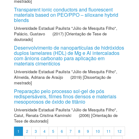
mestrado]
Transparent ionic conductors and fluorescent
materials based on PEO/PPO – siloxane hybrid
blends
Universidade Estadual Paulista "Júlio de Mesquita Filho"
,
Palácio, Gustavo
(2017) [Orientação de Tese de
doutorado]
Desenvolvimento de nanopartículas de hidróxidos
duplos lamelares (HDL) de Mg e Al intercalados
com ânions carbonato para aplicação em
materiais cimentícios
Universidade Estadual Paulista "Júlio de Mesquita Filho"
,
Almeida, Adriana de Araújo
(2019) [Dissertação de
mestrado]
Preparação pelo processo sol-gel de pós
redispersáveis, filmes finos densos e materiais
mesoporosos de óxido de titânio
Universidade Estadual Paulista "Júlio de Mesquita Filho"
,
Caiut, Renata Cristina Kaminski
(2006) [Orientação de
Tese de doutorado]
1
2
3
4
5
6
7
8
9
10
11
12