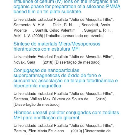
Influence of cerium (IV) ions on the inorganic and
organic phase for preparation of a siloxane-PMMA
based film on tin plate substrate
Universidade Estadual Paulista "Júlio de Mesquita Filho"
,
Sarmento, V. H V
,
Diniz, R. N.
,
Benedetti, Assis
Vicente
,
Santilli, Celso Valentim
,
Suegama, P. H.
,
Aoki, I. V.
(2008) [Trabalho apresentado em evento]
Síntese de materiais Micro/Mesoporosos
hierárquicos com estrutura MFI
Universidade Estadual Paulista "Júlio de Mesquita Filho"
,
Novak, Sara
(2018) [Dissertação de mestrado]
Conjugação de nanopartículas
superparamagnéticas de óxido de ferro e
curcumina: associação da terapia fotodinâmica e
hipertermia magnética
Universidade Estadual Paulista "Júlio de Mesquita Filho"
,
Santana, Willian Max Oliveira de Souza de
(2019)
[Dissertação de mestrado]
Híbridos ureasil-poliéter conjugados com zeólitas
MFI para acetilação do glicerol
Universidade Estadual Paulista "Júlio de Mesquita Filho"
,
Pereira, Elen Maria Feliciano
(2019) [Dissertação de