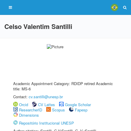
Celso Valentim Santilli
Academic Appointment Category: RDIDP retired Academic
title: MS-6
Contact:
cv.santilli@unesp.br
Orcid
CV Lattes
Google Scholar
ResearcherID
Scopus
Fapesp
Dimensions
Repositório Institucional UNESP
Author citation:
Santilli, C V;Santilli, C. V.;Santilli,