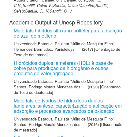
C.V.;Santilli, Celso V.;Santilli, Celso Valentim;Santilli,
Celso;Santilli, C., V;Santilli, C. V.
Academic Output at Unesp Repository
Materiais híbridos siloxano-poliéter para adsorção
de azul de metileno
Universidade Estadual Paulista "Júlio de Mesquita Filho"
,
Hernández Bermúdez, Yanisleidys
(2017) [Orientação de
Tese de doutorado]
Hidróxidos duplos lamelares (HDL) à base de
cobre para produção de hidrogênio e outros
produtos de valor agregado
Universidade Estadual Paulista "Júlio de Mesquita Filho"
,
Santos, Rodrigo Morais Menezes dos
(2020) [Orientação
de Tese de doutorado]
Materiais derivados de hidróxidos duplos
lamelares: síntese, caracterização e aplicação em
adsorção e processos avançados de oxidação
Universidade Estadual Paulista "Júlio de Mesquita Filho"
,
Santos, Rodrigo Morais Menezes dos
(2016) [Dissertação
de mestrado]