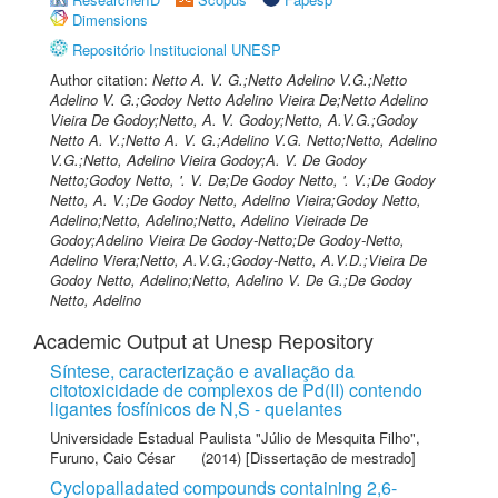
Dimensions
Repositório Institucional UNESP
Author citation:
Netto A. V. G.;Netto Adelino V.G.;Netto
Adelino V. G.;Godoy Netto Adelino Vieira De;Netto Adelino
Vieira De Godoy;Netto, A. V. Godoy;Netto, A.V.G.;Godoy
Netto A. V.;Netto A. V. G.;Adelino V.G. Netto;Netto, Adelino
V.G.;Netto, Adelino Vieira Godoy;A. V. De Godoy
Netto;Godoy Netto, '. V. De;De Godoy Netto, '. V.;De Godoy
Netto, A. V.;De Godoy Netto, Adelino Vieira;Godoy Netto,
Adelino;Netto, Adelino;Netto, Adelino Vieirade De
Godoy;Adelino Vieira De Godoy-Netto;De Godoy-Netto,
Adelino Viera;Netto, A.V.G.;Godoy-Netto, A.V.D.;Vieira De
Godoy Netto, Adelino;Netto, Adelino V. De G.;De Godoy
Netto, Adelino
Academic Output at Unesp Repository
Síntese, caracterização e avaliação da
citotoxicidade de complexos de Pd(II) contendo
ligantes fosfínicos de N,S - quelantes
Universidade Estadual Paulista "Júlio de Mesquita Filho"
,
Furuno, Caio César
(2014) [Dissertação de mestrado]
Cyclopalladated compounds containing 2,6-