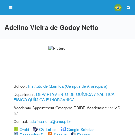
Adelino Vieira de Godoy Netto
School:
Instituto de Química (Câmpus de Araraquara)
Department:
DEPARTAMENTO DE QUÍMICA ANALÍTICA,
FÍSICO-QUÍMICA E INORGÂNICA
Academic Appointment Category: RDIDP Academic title: MS-
5.1
Contact:
adelino.netto@unesp.br
Orcid
CV Lattes
Google Scholar
ResearcherID
Scopus
Fapesp