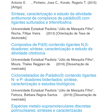
Antonio E.
,
Pinheiro, Jose C.
,
Kondo, Rogerio T.
(2015)
[Artigo]
Síntese, caracterização e estudo da atividade
antitumoral de complexos de paládio(II) com
ligantes sulfurados e trifenilfosfina
Universidade Estadual Paulista "Júlio de Mesquita Filho"
,
Rocha, Fillipe Vieira
(2013) [Orientação de Tese de
doutorado]
Compostos de Pd(II) contendo ligantes N,S-
doadores: síntese, caracterização e estudo da
atividade citotóxica
Universidade Estadual Paulista "Júlio de Mesquita Filho"
,
Moura, Thales Reggiani de
(2016) [Dissertação de
mestrado]
Ciclometalados de Paládio(II) contendo ligantes
N- e P- doadores bidentados: síntese,
caracterização e estudos biológicos
Universidade Estadual Paulista "Júlio de Mesquita Filho"
,
Feitoza, Bárbara Regina Santos
(2019) [Dissertação de
mestrado]
Espécies metalo-supramoleculares discretas
polinucleares: sínteses e caracterização