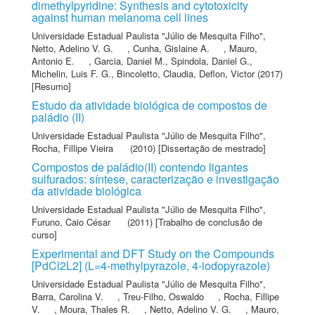
dimethylpyridine: Synthesis and cytotoxicity
against human melanoma cell lines
Universidade Estadual Paulista "Júlio de Mesquita Filho"
,
Netto, Adelino V. G.
,
Cunha, Gislaine A.
,
Mauro,
Antonio E.
,
Garcia, Daniel M.
,
Spindola, Daniel G.
,
Michelin, Luis F. G.
,
Bincoletto, Claudia
,
Deflon, Victor
(2017)
[Resumo]
Estudo da atividade biológica de compostos de
paládio (II)
Universidade Estadual Paulista "Júlio de Mesquita Filho"
,
Rocha, Fillipe Vieira
(2010) [Dissertação de mestrado]
Compostos de paládio(II) contendo ligantes
sulfurados: síntese, caracterização e investigação
da atividade biológica
Universidade Estadual Paulista "Júlio de Mesquita Filho"
,
Furuno, Caio César
(2011) [Trabalho de conclusão de
curso]
Experimental and DFT Study on the Compounds
[PdCl2L2] (L=4-methylpyrazole, 4-iodopyrazole)
Universidade Estadual Paulista "Júlio de Mesquita Filho"
,
Barra, Carolina V.
,
Treu-Filho, Oswaldo
,
Rocha, Fillipe
V.
,
Moura, Thales R.
,
Netto, Adelino V. G.
,
Mauro,