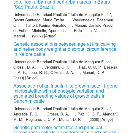
spp. from urban and peri-urban areas in Bauru
(São Paulo, Brazil)
Universidade Estadual Paulista "Júlio de Mesquita Filho"
,
Bodini Santiago, Maria Emilia
,
Vasconcelos, Rosemeri
O.
,
Fattori, Karina Reinaldo
,
Munari, Danisio Prado
,
de Fatima Michelin, Aparecida
,
Felix Lima, Valeria
Marcal
(2007) [Artigo]
Genetic associations between age at first calving
and heifer body weight and scrotal circumference
in Nelore cattle
Universidade Estadual Paulista "Júlio de Mesquita Filho"
,
Grossi, D. A.
,
Venturini, G. C.
,
Paz, C. C. P.
,
Bezerra,
L. A. F.
,
Lobo, R. B.
,
Oliveira, J. A.
,
Munari, D. P.
(2009) [Artigo]
Association of an insulin-like growth factor 1 gene
microsatellite with phenotypic variation and
estimated breeding values of growth traits in
Canchim cattle
Universidade Estadual Paulista "Júlio de Mesquita Filho"
,
Andrade, P. C.
,
Grossi, D. A.
,
Paz, C. C. P.
,
AlencarO,
M. M.
,
Regitano, L. C. A.
,
Munari, D. P.
(2008) [Artigo]
Genetic parameter estimates and principal
component analysis on performance and carcass