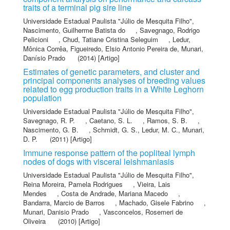
traits of a terminal pig sire line
Universidade Estadual Paulista "Júlio de Mesquita Filho"
,
Nascimento, Guilherme Batista do
,
Savegnago, Rodrigo
Pelicioni
,
Chud, Tatiane Cristina Seleguim
,
Ledur,
Mônica Corrêa
,
Figueiredo, Elsio Antonio Pereira de
,
Munari,
Danísio Prado
(2014) [Artigo]
Estimates of genetic parameters, and cluster and
principal components analyses of breeding values
related to egg production traits in a White Leghorn
population
Universidade Estadual Paulista "Júlio de Mesquita Filho"
,
Savegnago, R. P.
,
Caetano, S. L.
,
Ramos, S. B.
,
Nascimento, G. B.
,
Schmidt, G. S.
,
Ledur, M. C.
,
Munari,
D. P.
(2011) [Artigo]
Immune response pattern of the popliteal lymph
nodes of dogs with visceral leishmaniasis
Universidade Estadual Paulista "Júlio de Mesquita Filho"
,
Reina Moreira, Pamela Rodrigues
,
Vieira, Lais
Mendes
,
Costa de Andrade, Mariana Macedo
,
Bandarra, Marcio de Barros
,
Machado, Gisele Fabrino
,
Munari, Danisio Prado
,
Vasconcelos, Rosemeri de
Oliveira
(2010) [Artigo]