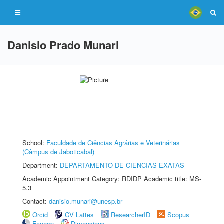
Danisio Prado Munari
School:
Faculdade de Ciências Agrárias e Veterinárias
(Câmpus de Jaboticabal)
Department:
DEPARTAMENTO DE CIÊNCIAS EXATAS
Academic Appointment Category: RDIDP Academic title: MS-
5.3
Contact:
danisio.munari@unesp.br
Orcid
CV Lattes
ResearcherID
Scopus
Fapesp
Dimensions