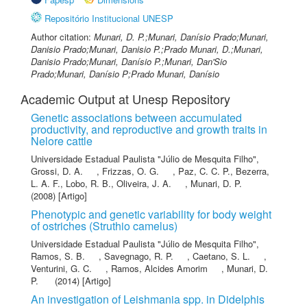
Repositório Institucional UNESP
Author citation:
Munari, D. P.;Munari, Danísio Prado;Munari,
Danisio Prado;Munari, Danisio P.;Prado Munari, D.;Munari,
Danisio Prado;Munari, Danísio P.;Munari, Dan'Sio
Prado;Munari, Danísio P;Prado Munari, Danísio
Academic Output at Unesp Repository
Genetic associations between accumulated
productivity, and reproductive and growth traits in
Nelore cattle
Universidade Estadual Paulista "Júlio de Mesquita Filho"
,
Grossi, D. A.
,
Frizzas, O. G.
,
Paz, C. C. P.
,
Bezerra,
L. A. F.
,
Lobo, R. B.
,
Oliveira, J. A.
,
Munari, D. P.
(2008) [Artigo]
Phenotypic and genetic variability for body weight
of ostriches (Struthio camelus)
Universidade Estadual Paulista "Júlio de Mesquita Filho"
,
Ramos, S. B.
,
Savegnago, R. P.
,
Caetano, S. L.
,
Venturini, G. C.
,
Ramos, Alcides Amorim
,
Munari, D.
P.
(2014) [Artigo]
An investigation of Leishmania spp. in Didelphis