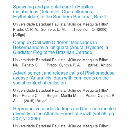
Spawning and parental care in Hoplias
malabaricus (Teleostei, Characiformes,
Erythrinidae) in the Southern Pantanal, Brazil
Universidade Estadual Paulista "Júlio de Mesquita Filho"
,
Prado, C. P. A.
,
Gomiero, L. M.
,
Froehlich, O.
(2006)
[Artigo]
Complex Call with Different Messages in
Bokermannohyla ibitiguara (Anura, Hylidae), a
Gladiator Frog of the Brazilian Cerrado
Universidade Estadual Paulista "Júlio de Mesquita Filho"
,
Nali, Renato C.
,
Prado, Cynthia P. A.
(2014) [Artigo]
Advertisement and release calls of Phyllomedusa
ayeaye (Anura: Hylidae) with comments on the
social context of emission
Universidade Estadual Paulista "Júlio de Mesquita Filho"
,
Nali, Renato C.
,
Borges, Marilia M.
,
Prado, Cynthia P.
A.
(2015) [Artigo]
Reproductive modes in frogs and their unexpected
diversity in the Atlantic Forest of Brazil (vol 55, pg
207, yr 2005)
Universidade Estadual Paulista "Júlio de Mesquita Filho"
,