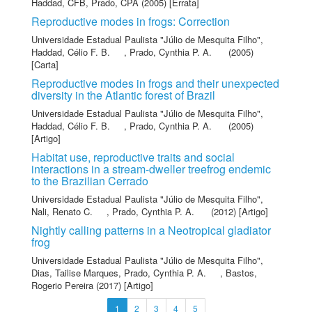
Haddad, CFB
,
Prado, CPA
(2005) [Errata]
Reproductive modes in frogs: Correction
Universidade Estadual Paulista "Júlio de Mesquita Filho"
,
Haddad, Célio F. B.
,
Prado, Cynthia P. A.
(2005)
[Carta]
Reproductive modes in frogs and their unexpected
diversity in the Atlantic forest of Brazil
Universidade Estadual Paulista "Júlio de Mesquita Filho"
,
Haddad, Célio F. B.
,
Prado, Cynthia P. A.
(2005)
[Artigo]
Habitat use, reproductive traits and social
interactions in a stream-dweller treefrog endemic
to the Brazilian Cerrado
Universidade Estadual Paulista "Júlio de Mesquita Filho"
,
Nali, Renato C.
,
Prado, Cynthia P. A.
(2012) [Artigo]
Nightly calling patterns in a Neotropical gladiator
frog
Universidade Estadual Paulista "Júlio de Mesquita Filho"
,
Dias, Tailise Marques
,
Prado, Cynthia P. A.
,
Bastos,
Rogerio Pereira
(2017) [Artigo]
1
2
3
4
5