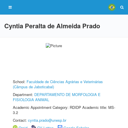
Cyntia Peralta de Almeida Prado
School:
Faculdade de Ciências Agrárias e Veterinárias
(Câmpus de Jaboticabal)
Department:
DEPARTAMENTO DE MORFOLOGIA E
FISIOLOGIA ANIMAL
Academic Appointment Category: RDIDP Academic title: MS-
3.2
Contact:
cyntia.prado@unesp.br
Orcid
CV Lattes
Google Scholar