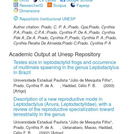
ResearcherID
Scopus
Fapesp
Dimensions
Repositório Institucional UNESP
Author citation:
Prado, C. P. A.;Prado, Cpa;Prado, Cynthia
P.A.;Prado, C.P.A.;Prado, Cynthia P. De A.;Prado, Cynthia
Pde A.;De A. Prado, Cynthia P.;Prado, Cynthia P. A.;Prado,
Cynthia Peralta De Almeida;Prado C;Prado, Cynthia P A
Academic Output at Unesp Repository
Testes size in leptodactylid frogs and occurrence
of multimale spawning in the genus Leptodactylus
in Brazil
Universidade Estadual Paulista "Júlio de Mesquita Filho"
,
Prado, Cynthia P. de A.
,
Haddad, Célio F. B.
(2003)
[Artigo]
Description of a new reproductive mode in
Leptodactylus (Anura, Leptodactylidae), with a
review of the reproductive specialization toward
terrestriality in the genus
Universidade Estadual Paulista "Júlio de Mesquita Filho"
,
Prado, Cynthia P. de A.
,
Uetanabaro, Masao
,
Haddad,
Célio F. B.
(2002) [Artigo]