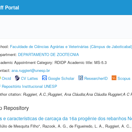
f Portal
hool:
Faculdade de Ciências Agrárias e Veterinárias (Câmpus de Jaboticabal
partment:
DEPARTAMENTO DE ZOOTECNIA
ademic Appointment Category: RDIDP Academic title: MS-5.3
ntact:
ana.ruggieri@unesp.br
Orcid
CV Lattes
Google Scholar
ResearcherID
Scopus
Repositório Institucional UNESP
thor citation:
Ruggieri, A.C.;Ruggieri, Ana Cláudia;Ana Cláudia Ruggieri;A C 
p Repository
 características de carcaça da 16a progênie dos rebanhos Ne
Júlio de Mesquita Filho"
,
Razook, A. G.
,
de Figueiredo, L. A.
,
Ruggieri, A. C.