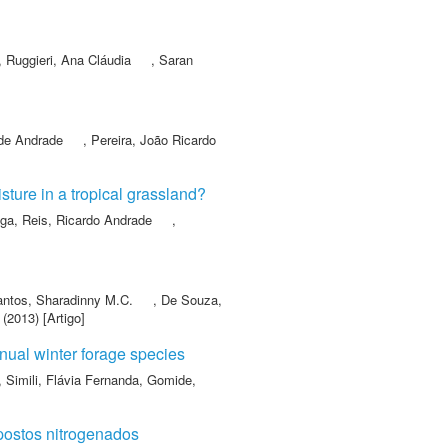
,
Ruggieri, Ana Cláudia
,
Saran
 de Andrade
,
Pereira, João Ricardo
ture in a tropical grassland?
ega
,
Reis, Ricardo Andrade
,
ntos, Sharadinny M.C.
,
De Souza,
(2013) [Artigo]
nual winter forage species
,
Simili, Flávia Fernanda
,
Gomide,
postos nitrogenados