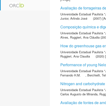
Avaliação de forrageiras de
Universidade Estadual Paulista "
Junior, Arlindo José
(2007) [Ar
Composição química e diges
Universidade Estadual Paulista "
Alves
,
Ruggieri, Ana Cláudia
(200
How do greenhouse gas emiss
Universidade Estadual Paulista "
Ruggieri, Ana Claudia
(2020) [
Performance of young Nelor
Universidade Estadual Paulista "
Fernando H.M.
,
Berchielli, Te
Nitrogen and carbohydrate f
Universidade Estadual Paulista "
Carlos Augusto de Miranda
,
Rugg
Avaliação de fontes de amô