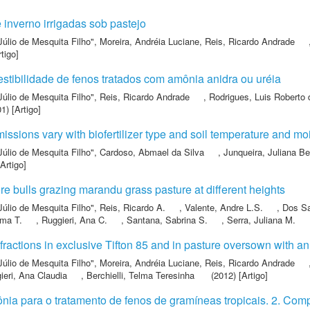
 inverno irrigadas sob pastejo
Júlio de Mesquita Filho"
,
Moreira, Andréia Luciane
,
Reis, Ricardo Andrade
tigo]
tibilidade de fenos tratados com amônia anidra ou uréia
Júlio de Mesquita Filho"
,
Reis, Ricardo Andrade
,
Rodrigues, Luis Roberto
1) [Artigo]
ions vary with biofertilizer type and soil temperature and mois
Júlio de Mesquita Filho"
,
Cardoso, Abmael da Silva
,
Junqueira, Juliana B
Artigo]
e bulls grazing marandu grass pasture at different heights
Júlio de Mesquita Filho"
,
Reis, Ricardo A.
,
Valente, Andre L.S.
,
Dos Sa
lma T.
,
Ruggieri, Ana C.
,
Santana, Sabrina S.
,
Serra, Juliana M.
ractions in exclusive Tifton 85 and in pasture oversown with an
Júlio de Mesquita Filho"
,
Moreira, Andréia Luciane
,
Reis, Ricardo Andrade
ieri, Ana Claudia
,
Berchielli, Telma Teresinha
(2012) [Artigo]
nia para o tratamento de fenos de gramíneas tropicais. 2. Com