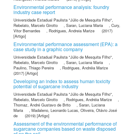
Environmental performance analysis: foundry
industry case report
Universidade Estadual Paulista "Júlio de Mesquita Filho"
,
Rebelato, Marcelo Girotto
,
Saran, Luciana Maria
,
Cury,
Vitor Bernardes
,
Rodrigues, Andreia Marize
(2017)
[Artigo]
Environmental performance assessment (EPA): a
case study in a graphic company
Universidade Estadual Paulista "Júlio de Mesquita Filho"
,
Rebelato, Marcelo Girotto
,
Saran, Luciana Maria
,
Paulino, Thiago Pereira
,
Rodrigues, Andréia Marize
(2017) [Artigo]
Developing an index to assess human toxicity
potential of sugarcane industry
Universidade Estadual Paulista "Júlio de Mesquita Filho"
,
Rebelato, Marcelo Girotto
,
Rodrigues, Andréia Marize
,
Thomaz, André Gustavo de Brito
,
Saran, Luciana
Maria
,
Madaleno, Leonardo Lucas
,
Oliveira, Otávio José
de
(2019) [Artigo]
Assessment of the environmental performance of
sugarcane companies based on waste disposed
of on the soil