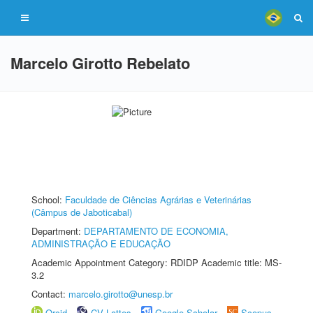
Marcelo Girotto Rebelato
School:
Faculdade de Ciências Agrárias e Veterinárias
(Câmpus de Jaboticabal)
Department:
DEPARTAMENTO DE ECONOMIA,
ADMINISTRAÇÃO E EDUCAÇÃO
Academic Appointment Category: RDIDP Academic title: MS-
3.2
Contact:
marcelo.girotto@unesp.br
Orcid
CV Lattes
Google Scholar
Scopus