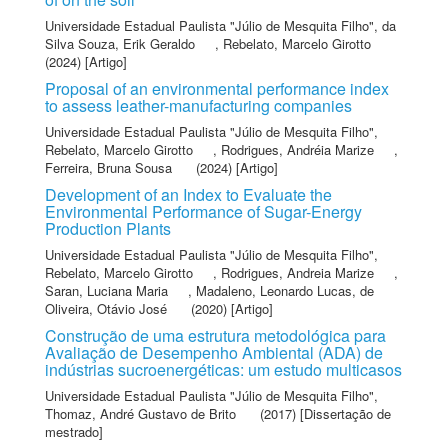
Universidade Estadual Paulista "Júlio de Mesquita Filho"
,
da
Silva Souza, Erik Geraldo
,
Rebelato, Marcelo Girotto
(2024) [Artigo]
Proposal of an environmental performance index
to assess leather-manufacturing companies
Universidade Estadual Paulista "Júlio de Mesquita Filho"
,
Rebelato, Marcelo Girotto
,
Rodrigues, Andréia Marize
,
Ferreira, Bruna Sousa
(2024) [Artigo]
Development of an Index to Evaluate the
Environmental Performance of Sugar-Energy
Production Plants
Universidade Estadual Paulista "Júlio de Mesquita Filho"
,
Rebelato, Marcelo Girotto
,
Rodrigues, Andreia Marize
,
Saran, Luciana Maria
,
Madaleno, Leonardo Lucas
,
de
Oliveira, Otávio José
(2020) [Artigo]
Construção de uma estrutura metodológica para
Avaliação de Desempenho Ambiental (ADA) de
indústrias sucroenergéticas: um estudo multicasos
Universidade Estadual Paulista "Júlio de Mesquita Filho"
,
Thomaz, André Gustavo de Brito
(2017) [Dissertação de
mestrado]