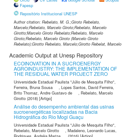
Fapesp
Repositório Institucional UNESP
Author citation:
Rebelato, M. G.;Giroto Rebelato,
Marcelo;Rebelato, Marcelo Giroto;Rebelato, Marcelo
Girotto;Marcelo Giroto Rebelato;Rebelato, Marcelo
Giroto;Rebelato, Marcelo Giroto (Marcelo Giroto
Rebelato);Girotto Rebelato, Marcelo;Girotto Rebelat, Marcelo
Academic Output at Unesp Repository
ECOINOVATION IN A SUCROENERGY
AGROINDUSTRY: THE IMPLEMENTATION OF
THE RESIDUAL WATER PROJECT ZERO
Universidade Estadual Paulista "Júlio de Mesquita Filho"
,
Ferreira, Bruna Sousa
,
Lopes Santos, David Ferreira
,
Brito Thomaz, Andre Gustavo de
,
Rebelato, Marcelo
Girotto
(2018) [Artigo]
Análise do desempenho ambiental das usinas
sucroenergéticas localizadas na Bacia
Hidrográfica do Rio Mogi Guaçu
Universidade Estadual Paulista "Júlio de Mesquita Filho"
,
Rebelato, Marcelo Girotto
,
Madaleno, Leonardo Lucas
,
Rodrigues, Andréia Marize
(2016) [Artigo]