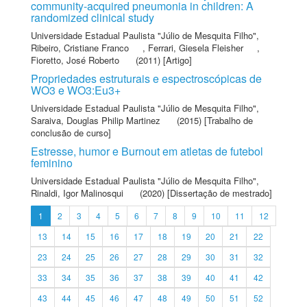
community-acquired pneumonia in children: A
randomized clinical study
Universidade Estadual Paulista "Júlio de Mesquita Filho"
,
Ribeiro, Cristiane Franco
,
Ferrari, Giesela Fleisher
,
Fioretto, José Roberto
(2011) [Artigo]
Propriedades estruturais e espectroscópicas de
WO3 e WO3:Eu3+
Universidade Estadual Paulista "Júlio de Mesquita Filho"
,
Saraiva, Douglas Philip Martinez
(2015) [Trabalho de
conclusão de curso]
Estresse, humor e Burnout em atletas de futebol
feminino
Universidade Estadual Paulista "Júlio de Mesquita Filho"
,
Rinaldi, Igor Malinosqui
(2020) [Dissertação de mestrado]
1
2
3
4
5
6
7
8
9
10
11
12
13
14
15
16
17
18
19
20
21
22
23
24
25
26
27
28
29
30
31
32
33
34
35
36
37
38
39
40
41
42
43
44
45
46
47
48
49
50
51
52