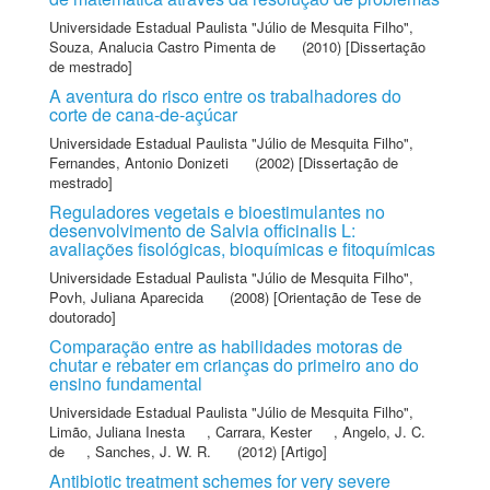
Universidade Estadual Paulista "Júlio de Mesquita Filho"
,
Souza, Analucia Castro Pimenta de
(2010) [Dissertação
de mestrado]
A aventura do risco entre os trabalhadores do
corte de cana-de-açúcar
Universidade Estadual Paulista "Júlio de Mesquita Filho"
,
Fernandes, Antonio Donizeti
(2002) [Dissertação de
mestrado]
Reguladores vegetais e bioestimulantes no
desenvolvimento de Salvia officinalis L:
avaliações fisológicas, bioquímicas e fitoquímicas
Universidade Estadual Paulista "Júlio de Mesquita Filho"
,
Povh, Juliana Aparecida
(2008) [Orientação de Tese de
doutorado]
Comparação entre as habilidades motoras de
chutar e rebater em crianças do primeiro ano do
ensino fundamental
Universidade Estadual Paulista "Júlio de Mesquita Filho"
,
Limão, Juliana Inesta
,
Carrara, Kester
,
Angelo, J. C.
de
,
Sanches, J. W. R.
(2012) [Artigo]
Antibiotic treatment schemes for very severe