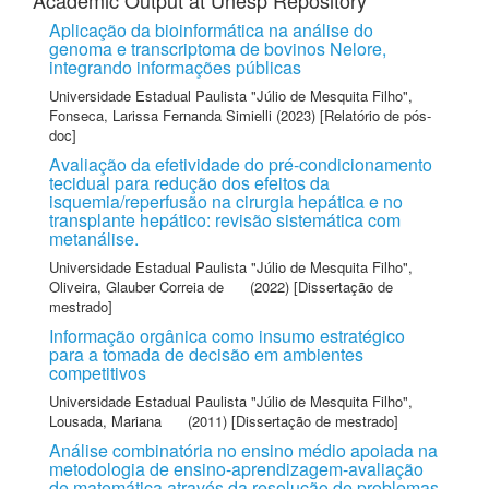
Academic Output at Unesp Repository
Aplicação da bioinformática na análise do
genoma e transcriptoma de bovinos Nelore,
integrando informações públicas
Universidade Estadual Paulista "Júlio de Mesquita Filho"
,
Fonseca, Larissa Fernanda Simielli
(2023) [Relatório de pós-
doc]
Avaliação da efetividade do pré-condicionamento
tecidual para redução dos efeitos da
isquemia/reperfusão na cirurgia hepática e no
transplante hepático: revisão sistemática com
metanálise.
Universidade Estadual Paulista "Júlio de Mesquita Filho"
,
Oliveira, Glauber Correia de
(2022) [Dissertação de
mestrado]
Informação orgânica como insumo estratégico
para a tomada de decisão em ambientes
competitivos
Universidade Estadual Paulista "Júlio de Mesquita Filho"
,
Lousada, Mariana
(2011) [Dissertação de mestrado]
Análise combinatória no ensino médio apoiada na
metodologia de ensino-aprendizagem-avaliação
de matemática através da resolução de problemas