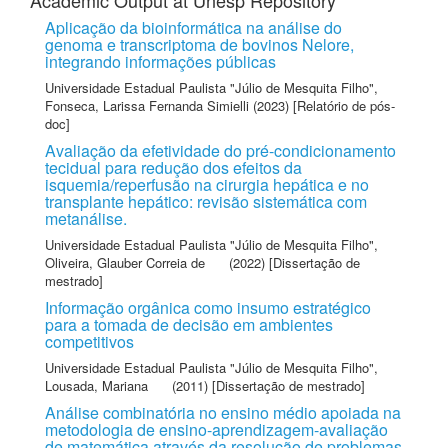
Academic Output at Unesp Repository
Aplicação da bioinformática na análise do
genoma e transcriptoma de bovinos Nelore,
integrando informações públicas
Universidade Estadual Paulista "Júlio de Mesquita Filho"
,
Fonseca, Larissa Fernanda Simielli
(2023) [Relatório de pós-
doc]
Avaliação da efetividade do pré-condicionamento
tecidual para redução dos efeitos da
isquemia/reperfusão na cirurgia hepática e no
transplante hepático: revisão sistemática com
metanálise.
Universidade Estadual Paulista "Júlio de Mesquita Filho"
,
Oliveira, Glauber Correia de
(2022) [Dissertação de
mestrado]
Informação orgânica como insumo estratégico
para a tomada de decisão em ambientes
competitivos
Universidade Estadual Paulista "Júlio de Mesquita Filho"
,
Lousada, Mariana
(2011) [Dissertação de mestrado]
Análise combinatória no ensino médio apoiada na
metodologia de ensino-aprendizagem-avaliação
de matemática através da resolução de problemas