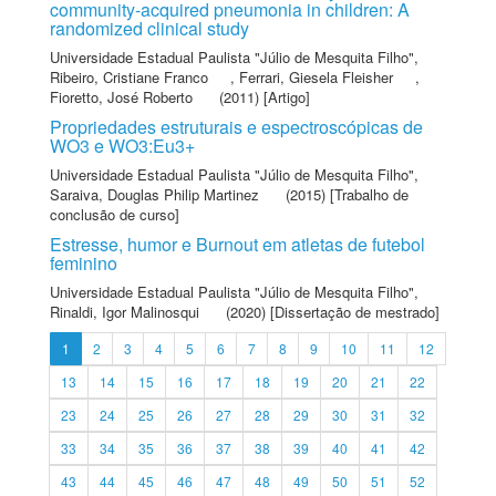
community-acquired pneumonia in children: A
randomized clinical study
Universidade Estadual Paulista "Júlio de Mesquita Filho"
,
Ribeiro, Cristiane Franco
,
Ferrari, Giesela Fleisher
,
Fioretto, José Roberto
(2011) [Artigo]
Propriedades estruturais e espectroscópicas de
WO3 e WO3:Eu3+
Universidade Estadual Paulista "Júlio de Mesquita Filho"
,
Saraiva, Douglas Philip Martinez
(2015) [Trabalho de
conclusão de curso]
Estresse, humor e Burnout em atletas de futebol
feminino
Universidade Estadual Paulista "Júlio de Mesquita Filho"
,
Rinaldi, Igor Malinosqui
(2020) [Dissertação de mestrado]
1
2
3
4
5
6
7
8
9
10
11
12
13
14
15
16
17
18
19
20
21
22
23
24
25
26
27
28
29
30
31
32
33
34
35
36
37
38
39
40
41
42
43
44
45
46
47
48
49
50
51
52