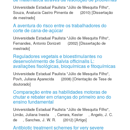
Universidade Estadual Paulista "Júlio de Mesquita Filho"
,
Souza, Analucia Castro Pimenta de
(2010) [Dissertação
de mestrado]
A aventura do risco entre os trabalhadores do
corte de cana-de-açúcar
Universidade Estadual Paulista "Júlio de Mesquita Filho"
,
Fernandes, Antonio Donizeti
(2002) [Dissertação de
mestrado]
Reguladores vegetais e bioestimulantes no
desenvolvimento de Salvia officinalis L:
avaliações fisológicas, bioquímicas e fitoquímicas
Universidade Estadual Paulista "Júlio de Mesquita Filho"
,
Povh, Juliana Aparecida
(2008) [Orientação de Tese de
doutorado]
Comparação entre as habilidades motoras de
chutar e rebater em crianças do primeiro ano do
ensino fundamental
Universidade Estadual Paulista "Júlio de Mesquita Filho"
,
Limão, Juliana Inesta
,
Carrara, Kester
,
Angelo, J. C.
de
,
Sanches, J. W. R.
(2012) [Artigo]
Antibiotic treatment schemes for very severe