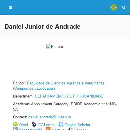
Daniel Junior de Andrade
School:
Faculdade de Ciências Agrárias e Veterinárias
(Câmpus de Jaboticabal)
Department:
DEPARTAMENTO DE FITOSSANIDADE
Academic Appointment Category: RDIDP Academic title: MS-
5.3
Contact:
daniel.andrade@unesp.br
Orcid
CV Lattes
Google Scholar
ResearcherID
Scopus
Fapesp