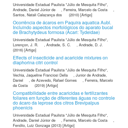
Universidade Estadual Paulista "Júlio de Mesquita Filho"
,
Andrade, Daniel Júnior de
,
Ferreira, Marcelo da Costa
,
Santos, Natali Calazança dos
(2010) [Artigo]
Ocorrência de ácaros em Paquira aquatica Aubl.
Incluindo aspectos morfológicos do aparato bucal
de Brachytydeus formosa (Acari: Tydeidae)
Universidade Estadual Paulista "Júlio de Mesquita Filho"
,
Lorençon, J. R.
,
Andrade, S. C.
,
Andrade, D. J.
(2016) [Artigo]
Effects of insecticide and acaricide mixtures on
diaphorina citri control
Universidade Estadual Paulista "Júlio de Mesquita Filho"
,
Vechia, Jaqueline Franciosi Della
,
Junior de Andrade,
Daniel
,
de Azevedo, Rafael Gomes
,
Ferreira, Marcelo
da Costa
(2019) [Artigo]
Compatibilidade entre acaricidas e fertilizantes
foliares em função de diferentes águas no controle
do ácaro da leprose dos citros Brevipalpus
phoenicis
Universidade Estadual Paulista "Júlio de Mesquita Filho"
,
Andrade, Daniel Júnior de
,
Ferreira, Marcelo da Costa
,
Fenólio, Luiz Gonzaga
(2013) [Artigo]