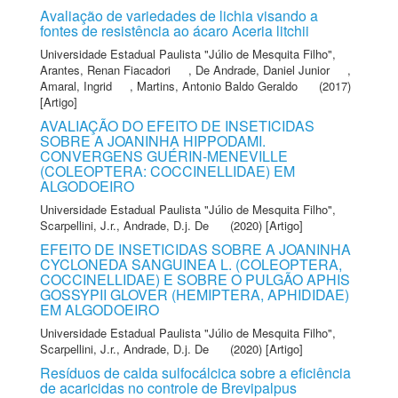
Avaliação de variedades de lichia visando a
fontes de resistência ao ácaro Aceria litchii
Universidade Estadual Paulista "Júlio de Mesquita Filho"
,
Arantes, Renan Fiacadori
,
De Andrade, Daniel Junior
,
Amaral, Ingrid
,
Martins, Antonio Baldo Geraldo
(2017)
[Artigo]
AVALIAÇÃO DO EFEITO DE INSETICIDAS
SOBRE A JOANINHA HIPPODAMI.
CONVERGENS GUÉRIN-MENEVILLE
(COLEOPTERA: COCCINELLIDAE) EM
ALGODOEIRO
Universidade Estadual Paulista "Júlio de Mesquita Filho"
,
Scarpellini, J.r.
,
Andrade, D.j. De
(2020) [Artigo]
EFEITO DE INSETICIDAS SOBRE A JOANINHA
CYCLONEDA SANGUINEA L. (COLEOPTERA,
COCCINELLIDAE) E SOBRE O PULGÃO APHIS
GOSSYPII GLOVER (HEMIPTERA, APHIDIDAE)
EM ALGODOEIRO
Universidade Estadual Paulista "Júlio de Mesquita Filho"
,
Scarpellini, J.r.
,
Andrade, D.j. De
(2020) [Artigo]
Resíduos de calda sulfocálcica sobre a eficiência
de acaricidas no controle de Brevipalpus