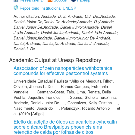
Repositório Institucional UNESP
Author citation:
Andrade, D. J.;Andrade, D.J. De.;Andrade,
Daniel Júnior De;Daniel De Andrade;Andrade, D.;Andrade,
Daniel Junior De;Andrade, Daniel Júnior;Andrade, Daniel
J.;De Andrade, Daniel Junior;Andrade, Daniel J;De Andrade,
Daniel Júnior;Andrade, Daniel Junior;Júnior De Andrade,
Daniel;Andrade, Daniel;De Andrade, Daniel J.;Andrade,
Daniel J. De
Academic Output at Unesp Repository
Association of zein nanoparticles withbotanical
compounds for effective pestcontrol systems
Universidade Estadual Paulista "Júlio de Mesquita Filho"
,
Oliveira, Jhones L. De
,
Ramos Campos, Estefania
Vangelie
,
Germano-Costa, Taís
,
Lima, Renata
,
Della
Vechia, Jaqueline Franciosi
,
Soares, Sidneia Terezinha
,
Andrade, Daniel Junior De
,
Gonçalves, Kelly Cristina
,
Nascimento, Joacir do
,
Polanczyk, Ricardo Antonio
et
al.
(2019) [Artigo]
Efeito da adição de óleos ao acaricida cyhexatin
sobre o ácaro Brevipalpus phoenicis e na
retenção de calda por folhas de citros