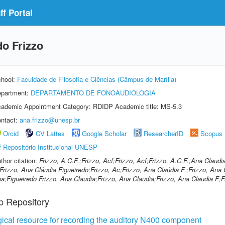
f Portal
do Frizzo
hool:
Faculdade de Filosofia e Ciências (Câmpus de Marília)
partment:
DEPARTAMENTO DE FONOAUDIOLOGIA
ademic Appointment Category: RDIDP Academic title: MS-5.3
ntact:
ana.frizzo@unesp.br
Orcid
CV Lattes
Google Scholar
ResearcherID
Scopus
Repositório Institucional UNESP
thor citation:
Frizzo, A.C.F.;Frizzo, Acf;Frizzo, Acf;Frizzo, A.C.F.;Ana Claudi
Frizzo, Ana Cláudia Figueiredo;Frizzo, Ac;Frizzo, Ana Claúdia F.;Frizzo, Ana 
a;Figueiredo Frizzo, Ana Claudia;Frizzo, Ana Claudia;Frizzo, Ana Claudia F;F
p Repository
al resource for recording the auditory N400 component