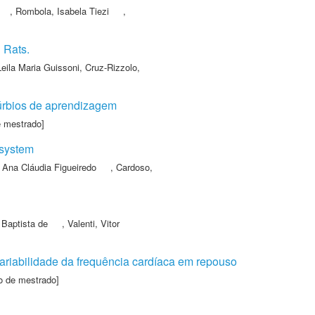
,
Rombola, Isabela Tiezi
,
 Rats.
eila Maria Guissoni
,
Cruz-Rizzolo,
túrbios de aprendizagem
e mestrado]
 system
, Ana Cláudia Figueiredo
,
Cardoso,
Baptista de
,
Valenti, Vitor
variabilidade da frequência cardíaca em repouso
o de mestrado]