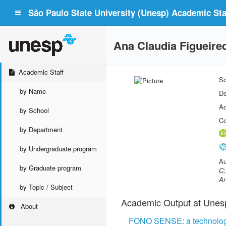
São Paulo State University (Unesp) Academic Staf
Ana Claudia Figueire
Academic Staff
Sc
by Name
De
Ac
by School
Co
by Department
by Undergraduate program
Au
by Graduate program
C;
An
by Topic / Subject
Academic Output at Unes
About
FONO SENSE: a technologic