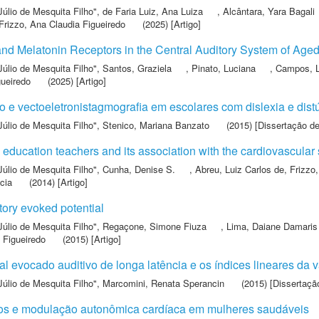
Júlio de Mesquita Filho"
,
de Faria Luiz, Ana Luiza
,
Alcântara, Yara Bagali
Frizzo, Ana Claudia Figueiredo
(2025) [Artigo]
nd Melatonin Receptors in the Central Auditory System of Aged
Júlio de Mesquita Filho"
,
Santos, Graziela
,
Pinato, Luciana
,
Campos, L
gueiredo
(2025) [Artigo]
vo e vectoeletronistagmografia em escolares com dislexia e dis
Júlio de Mesquita Filho"
,
Stenico, Mariana Banzato
(2015) [Dissertação d
 education teachers and its association with the cardiovascular
Júlio de Mesquita Filho"
,
Cunha, Denise S.
,
Abreu, Luiz Carlos de
,
Frizzo
ácia
(2014) [Artigo]
tory evoked potential
Júlio de Mesquita Filho"
,
Regaçone, Simone Fiuza
,
Lima, Daiane Damaris 
 Figueiredo
(2015) [Artigo]
al evocado auditivo de longa latência e os índices lineares da 
Júlio de Mesquita Filho"
,
Marcomini, Renata Sperancin
(2015) [Dissertaçã
tivos e modulação autonômica cardíaca em mulheres saudáveis