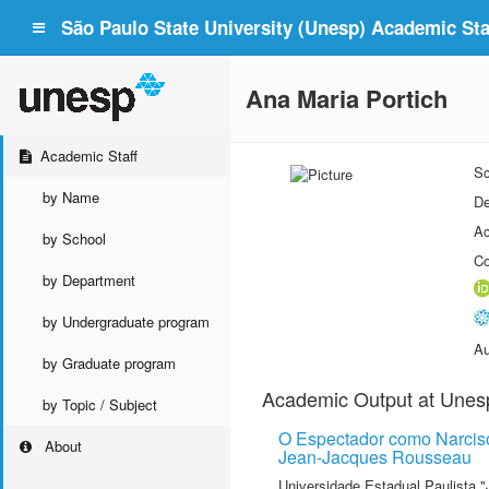
São Paulo State University (Unesp) Academic Staf
Ana Maria Portich
Academic Staff
Sc
by Name
De
Ac
by School
Co
by Department
by Undergraduate program
Au
by Graduate program
Academic Output at Unes
by Topic / Subject
O Espectador como Narciso,
About
Jean-Jacques Rousseau
Universidade Estadual Paulista "