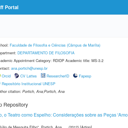
f Portal
hool:
Faculdade de Filosofia e Ciências (Câmpus de Marília)
partment:
DEPARTAMENTO DE FILOSOFIA
ademic Appointment Category: RDIDP Academic title: MS-3.2
ntact:
ana.portich@unesp.br
Orcid
CV Lattes
ResearcherID
Fapesp
Repositório Institucional UNESP
thor citation:
Portich, Ana;Portich, Ana
p Repository
 o Teatro como Espelho: Considerações sobre as Peças 'Amor no
Júlio de Mesquita Filho"
,
Portich, Ana
(2012) [Artigo]