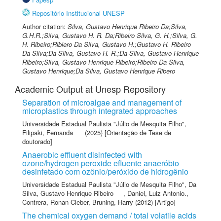
Repositório Institucional UNESP
Author citation:
Silva, Gustavo Henrique Ribeiro Da;Silva,
G.H.R.;Silva, Gustavo H. R. Da;Ribeiro Silva, G. H.;Silva, G.
H. Ribeiro;Ribiero Da Silva, Gustavo H.;Gustavo H. Ribeiro
Da Silva;Da Silva, Gustavo H. R.;Da Silva, Gustavo Henrique
Ribeiro;Silva, Gustavo Henrique Ribeiro;Ribeiro Da Silva,
Gustavo Henrique;Da Silva, Gustavo Henrique Ribero
Academic Output at Unesp Repository
Separation of microalgae and management of
microplastics through integrated approaches
Universidade Estadual Paulista "Júlio de Mesquita Filho"
,
Filipaki, Fernanda
(2025) [Orientação de Tese de
doutorado]
Anaerobic effluent disinfected with
ozone/hydrogen peroxide efluente anaeróbio
desinfetado com ozônio/peróxido de hidrogênio
Universidade Estadual Paulista "Júlio de Mesquita Filho"
,
Da
Silva, Gustavo Henrique Ribeiro
,
Daniel, Luiz Antonio.
,
Contrera, Ronan Cleber
,
Bruning, Harry
(2012) [Artigo]
The chemical oxygen demand / total volatile acids