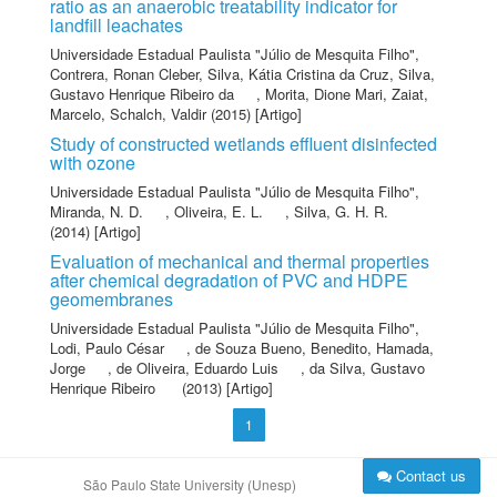
ratio as an anaerobic treatability indicator for
landfill leachates
Universidade Estadual Paulista "Júlio de Mesquita Filho"
,
Contrera, Ronan Cleber
,
Silva, Kátia Cristina da Cruz
,
Silva,
Gustavo Henrique Ribeiro da
,
Morita, Dione Mari
,
Zaiat,
Marcelo
,
Schalch, Valdir
(2015) [Artigo]
Study of constructed wetlands effluent disinfected
with ozone
Universidade Estadual Paulista "Júlio de Mesquita Filho"
,
Miranda, N. D.
,
Oliveira, E. L.
,
Silva, G. H. R.
(2014) [Artigo]
Evaluation of mechanical and thermal properties
after chemical degradation of PVC and HDPE
geomembranes
Universidade Estadual Paulista "Júlio de Mesquita Filho"
,
Lodi, Paulo César
,
de Souza Bueno, Benedito
,
Hamada,
Jorge
,
de Oliveira, Eduardo Luis
,
da Silva, Gustavo
Henrique Ribeiro
(2013) [Artigo]
1
Contact us
São Paulo State University (Unesp)