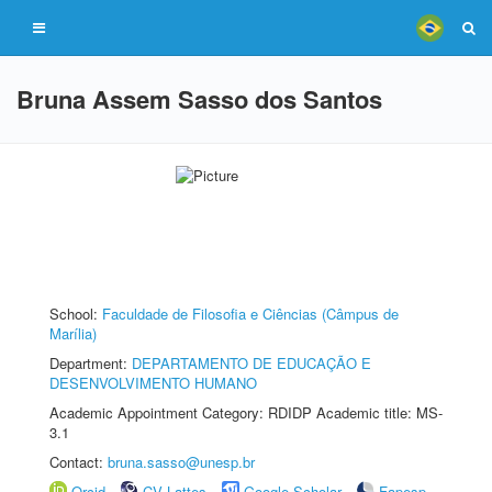
Bruna Assem Sasso dos Santos
School:
Faculdade de Filosofia e Ciências (Câmpus de
Marília)
Department:
DEPARTAMENTO DE EDUCAÇÃO E
DESENVOLVIMENTO HUMANO
Academic Appointment Category: RDIDP Academic title: MS-
3.1
Contact:
bruna.sasso@unesp.br
Orcid
CV Lattes
Google Scholar
Fapesp