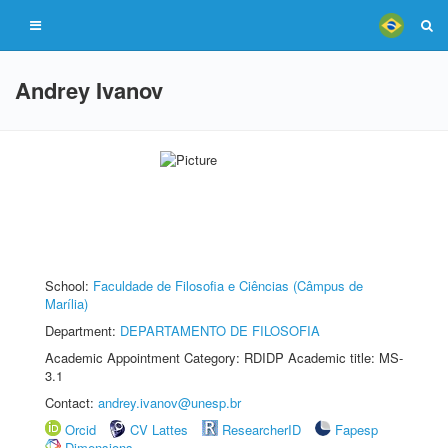
Andrey Ivanov
School:
Faculdade de Filosofia e Ciências (Câmpus de
Marília)
Department:
DEPARTAMENTO DE FILOSOFIA
Academic Appointment Category: RDIDP Academic title: MS-
3.1
Contact:
andrey.ivanov@unesp.br
Orcid
CV Lattes
ResearcherID
Fapesp
Dimensions