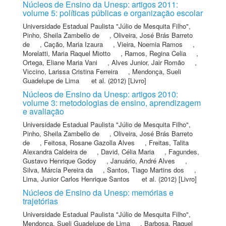
Núcleos de Ensino da Unesp: artigos 2011:
volume 5: políticas públicas e organização escolar
Universidade Estadual Paulista "Júlio de Mesquita Filho"
,
Pinho, Sheila Zambello de
,
Oliveira, José Brás Barreto
de
,
Cação, Maria Izaura
,
Vieira, Noemia Ramos
,
Morelatti, Maria Raquel Miotto
,
Ramos, Regina Celia
,
Ortega, Eliane Maria Vani
,
Alves Junior, Jair Romão
,
Viccino, Larissa Cristina Ferreira
,
Mendonça, Sueli
Guadelupe de Lima
et al.
(2012) [Livro]
Núcleos de Ensino da Unesp: artigos 2010:
volume 3: metodologias de ensino, aprendizagem
e avaliação
Universidade Estadual Paulista "Júlio de Mesquita Filho"
,
Pinho, Sheila Zambello de
,
Oliveira, José Brás Barreto
de
,
Feitosa, Rosane Gazolla Alves
,
Freitas, Talita
Alexandra Caldeira de
,
David, Célia Maria
,
Fagundes,
Gustavo Henrique Godoy
,
Januário, André Alves
,
Silva, Márcia Pereira da
,
Santos, Tiago Martins dos
,
Lima, Junior Carlos Henrique Santos
et al.
(2012) [Livro]
Núcleos de Ensino da Unesp: memórias e
trajetórias
Universidade Estadual Paulista "Júlio de Mesquita Filho"
,
Mendonça, Sueli Guadelupe de Lima
,
Barbosa, Raquel