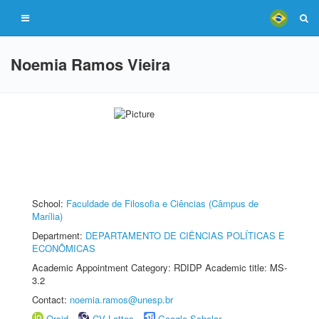
Noemia Ramos Vieira
School:
Faculdade de Filosofia e Ciências (Câmpus de
Marília)
Department:
DEPARTAMENTO DE CIÊNCIAS POLÍTICAS E
ECONÔMICAS
Academic Appointment Category: RDIDP Academic title: MS-
3.2
Contact:
noemia.ramos@unesp.br
Orcid
CV Lattes
Google Scholar