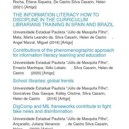
Rocha, Etiene Siqueira
,
De Castro Silva Casarin, Helen
(2021) [Artigo]
THE INFORMATION LITERACY HOW TO
DISCIPLINE IN THE CURRICULUM
LIBRARIANS TRAINING IN SPAIN AND BRAZIL
Universidade Estadual Paulista "Júlio de Mesquita Filho"
,
Mata, Marta Leandro da
,
Silva Casarin, Helen de Castro
,
Angel Marzal, Miguel
(2016) [Artigo]
Contributions of the phenomenographic approach
for information literacy learning and education
Universidade Estadual Paulista "Júlio de Mesquita Filho"
,
Ernesto Manhique, Ilidio Lobato
,
Silva Casarin, Helen de
Castro
(2020) [Artigo]
School libraries: global trends
Universidade Estadual Paulista "Júlio de Mesquita Filho"
,
Goncalves Dias Gasque, Kelley Cristine
,
Silva Casarin,
Helen de Castro
(2016) [Artigo]
DigComp and MIL frameworks contribute to fight
fake news and disinformation
Universidade Estadual Paulista "Júlio de Mesquita Filho"
,
Ançanello, Juliana Venancio
,
de Castro Silva Casarin,
Helen
(2023) [Artigo]