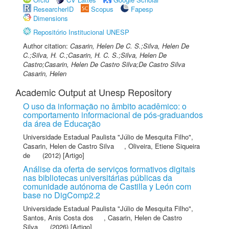
ResearcherID
Scopus
Fapesp
Dimensions
Repositório Institucional UNESP
Author citation:
Casarin, Helen De C. S.;Silva, Helen De
C.;Silva, H. C.;Casarin, H. C. S.;Silva, Helen De
Castro;Casarin, Helen De Castro Silva;De Castro Silva
Casarin, Helen
Academic Output at Unesp Repository
O uso da informação no âmbito acadêmico: o
comportamento informacional de pós-graduandos
da área de Educação
Universidade Estadual Paulista "Júlio de Mesquita Filho"
,
Casarin, Helen de Castro Silva
,
Oliveira, Etiene Siqueira
de
(2012) [Artigo]
Análise da oferta de serviços formativos digitais
nas bibliotecas universitárias públicas da
comunidade autónoma de Castilla y León com
base no DigComp2.2
Universidade Estadual Paulista "Júlio de Mesquita Filho"
,
Santos, Anis Costa dos
,
Casarin, Helen de Castro
Silva
(2026) [Artigo]