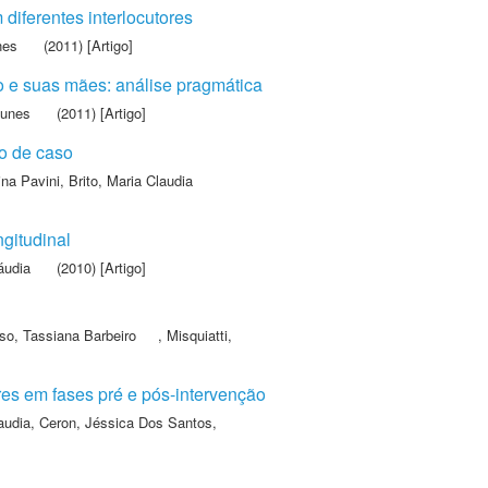
 diferentes interlocutores
nes
(2011) [Artigo]
co e suas mães: análise pragmática
Nunes
(2011) [Artigo]
to de caso
ina Pavini
,
Brito, Maria Claudia
gitudinal
áudia
(2010) [Artigo]
so, Tassiana Barbeiro
,
Misquiatti,
es em fases pré e pós-intervenção
audia
,
Ceron, Jéssica Dos Santos
,