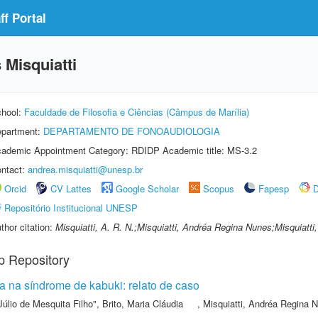
f Portal
Misquiatti
hool:
Faculdade de Filosofia e Ciências (Câmpus de Marília)
partment:
DEPARTAMENTO DE FONOAUDIOLOGIA
ademic Appointment Category: RDIDP Academic title: MS-3.2
ntact:
andrea.misquiatti@unesp.br
Orcid
CV Lattes
Google Scholar
Scopus
Fapesp
D
Repositório Institucional UNESP
thor citation:
Misquiatti, A. R. N.;Misquiatti, Andréa Regina Nunes;Misquiatt
p Repository
a na síndrome de kabuki: relato de caso
Júlio de Mesquita Filho"
,
Brito, Maria Cláudia
,
Misquiatti, Andréa Regina 