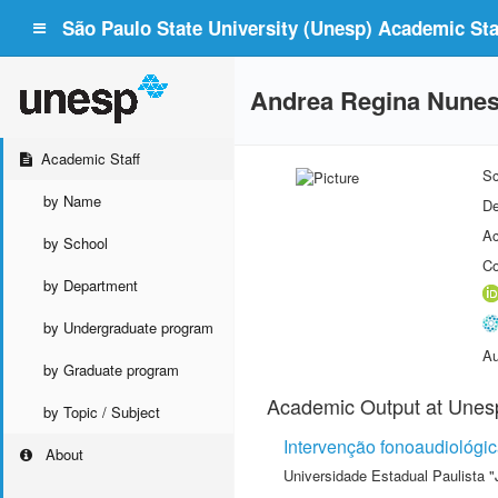
São Paulo State University (Unesp) Academic Staf
Andrea Regina Nunes 
Academic Staff
Sc
by Name
De
Ac
by School
Co
by Department
by Undergraduate program
Au
by Graduate program
Academic Output at Unes
by Topic / Subject
Intervenção fonoaudiológic
About
Universidade Estadual Paulista "