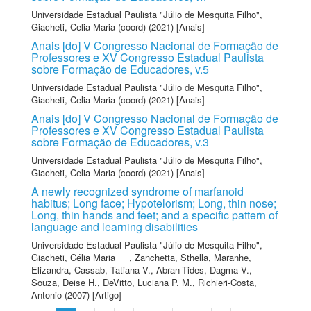
Universidade Estadual Paulista "Júlio de Mesquita Filho"
,
Giacheti, Celia Maria (coord)
(2021) [Anais]
Anais [do] V Congresso Nacional de Formação de
Professores e XV Congresso Estadual Paulista
sobre Formação de Educadores, v.5
Universidade Estadual Paulista "Júlio de Mesquita Filho"
,
Giacheti, Celia Maria (coord)
(2021) [Anais]
Anais [do] V Congresso Nacional de Formação de
Professores e XV Congresso Estadual Paulista
sobre Formação de Educadores, v.3
Universidade Estadual Paulista "Júlio de Mesquita Filho"
,
Giacheti, Celia Maria (coord)
(2021) [Anais]
A newly recognized syndrome of marfanoid
habitus; Long face; Hypotelorism; Long, thin nose;
Long, thin hands and feet; and a specific pattern of
language and learning disabilities
Universidade Estadual Paulista "Júlio de Mesquita Filho"
,
Giacheti, Célia Maria
,
Zanchetta, Sthella
,
Maranhe,
Elizandra
,
Cassab, Tatiana V.
,
Abran-Tides, Dagma V.
,
Souza, Deise H.
,
DeVitto, Luciana P. M.
,
Richieri-Costa,
Antonio
(2007) [Artigo]