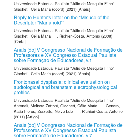
Universidade Estadual Paulista "Júlio de Mesquita Filho"
,
Giacheti, Celia Maria (coord)
(2021) [Anais]
Reply to Hunter's letter on the "Misuse of the
Descriptor "Marfanoid""
Universidade Estadual Paulista "Júlio de Mesquita Filho"
,
Giacheti, Célia Maria
,
Richieri-Costa, Antonio
(2008)
[Carta]
Anais [do] V Congresso Nacional de Formação de
Professores e XV Congresso Estadual Paulista
sobre Formação de Educadores, v.1
Universidade Estadual Paulista "Júlio de Mesquita Filho"
,
Giacheti, Celia Maria (coord)
(2021) [Anais]
Frontonasal dysplasia: clinical evaluation on
audiological and brainstem electrophysiological
profiles
Universidade Estadual Paulista "Júlio de Mesquita Filho"
,
Antoneli, Melissa Zattoni
,
Giacheti, Célia Maria
,
Genaro,
Kátia Flores
,
Zorzetto, Neivo Luiz
,
Richieri-Costa, Antonio
(2011) [Artigo]
Anais [do] V Congresso Nacional de Formação de
Professores e XV Congresso Estadual Paulista
sobre Formação de Educadores, v.7