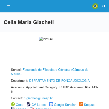
Celia Maria Giacheti
School:
Faculdade de Filosofia e Ciências (Câmpus de
Marília)
Department:
DEPARTAMENTO DE FONOAUDIOLOGIA
Academic Appointment Category: RDIDP Academic title: MS-
6
Contact:
c.giacheti@unesp.br
Orcid
CV Lattes
Google Scholar
Scopus
Fapesp
Dimensions