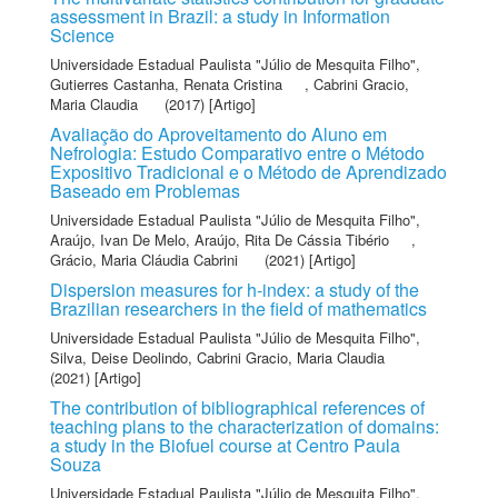
assessment in Brazil: a study in Information
Science
Universidade Estadual Paulista "Júlio de Mesquita Filho"
,
Gutierres Castanha, Renata Cristina
,
Cabrini Gracio,
Maria Claudia
(2017) [Artigo]
Avaliação do Aproveitamento do Aluno em
Nefrologia: Estudo Comparativo entre o Método
Expositivo Tradicional e o Método de Aprendizado
Baseado em Problemas
Universidade Estadual Paulista "Júlio de Mesquita Filho"
,
Araújo, Ivan De Melo
,
Araújo, Rita De Cássia Tibério
,
Grácio, Maria Cláudia Cabrini
(2021) [Artigo]
Dispersion measures for h-index: a study of the
Brazilian researchers in the field of mathematics
Universidade Estadual Paulista "Júlio de Mesquita Filho"
,
Silva, Deise Deolindo
,
Cabrini Gracio, Maria Claudia
(2021) [Artigo]
The contribution of bibliographical references of
teaching plans to the characterization of domains:
a study in the Biofuel course at Centro Paula
Souza
Universidade Estadual Paulista "Júlio de Mesquita Filho"
,