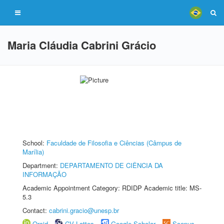
Maria Cláudia Cabrini Grácio
School:
Faculdade de Filosofia e Ciências (Câmpus de
Marília)
Department:
DEPARTAMENTO DE CIÊNCIA DA
INFORMAÇÃO
Academic Appointment Category: RDIDP Academic title: MS-
5.3
Contact:
cabrini.gracio@unesp.br
Orcid
CV Lattes
Google Scholar
Scopus