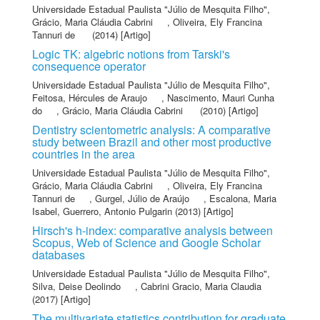
Universidade Estadual Paulista "Júlio de Mesquita Filho"
,
Grácio, Maria Cláudia Cabrini
,
Oliveira, Ely Francina
Tannuri de
(2014) [Artigo]
Logic TK: algebric notions from Tarski's
consequence operator
Universidade Estadual Paulista "Júlio de Mesquita Filho"
,
Feitosa, Hércules de Araujo
,
Nascimento, Mauri Cunha
do
,
Grácio, Maria Cláudia Cabrini
(2010) [Artigo]
Dentistry scientometric analysis: A comparative
study between Brazil and other most productive
countries in the area
Universidade Estadual Paulista "Júlio de Mesquita Filho"
,
Grácio, Maria Cláudia Cabrini
,
Oliveira, Ely Francina
Tannuri de
,
Gurgel, Júlio de Araújo
,
Escalona, Maria
Isabel
,
Guerrero, Antonio Pulgarin
(2013) [Artigo]
Hirsch's h-index: comparative analysis between
Scopus, Web of Science and Google Scholar
databases
Universidade Estadual Paulista "Júlio de Mesquita Filho"
,
Silva, Deise Deolindo
,
Cabrini Gracio, Maria Claudia
(2017) [Artigo]
The multivariate statistics contribution for graduate