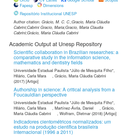
Fapesp
Dimensions
Repositório Institucional UNESP
Author citation:
Grácio, M. C. C.;Gracio, Maria Cláudia
Cabrini;Cabrini Gracio, Maria;Gracio, Maria Claudia
Cabrini;Grácio, Maria Cláudia Cabrini
Academic Output at Unesp Repository
Scientific collaboration in Brazilian researches: a
comparative study in the information science,
mathematics and dentistry fields
Universidade Estadual Paulista "Júlio de Mesquita Filho"
,
Hilário, Carla Mara
,
Grácio, Maria Cláudia Cabrini
(2017) [Artigo]
Authorship in science: A critical analysis from a
Foucauldian perspective
Universidade Estadual Paulista "Júlio de Mesquita Filho"
,
Hilário, Carla Mara
,
Martínez-Ávila, Daniel
,
Grácio,
Maria Cláudia Cabrini
,
Wolfram, DIetmar
(2018) [Artigo]
Indicadores cientométricos normalizados: um
estudo na produção científica brasileira
internacional (1996 a 2011)