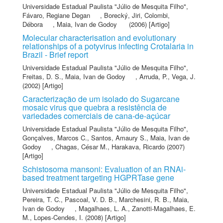
Universidade Estadual Paulista "Júlio de Mesquita Filho"
,
Fávaro, Regiane Degan
,
Borecký, Jiri
,
Colombi,
Débora
,
Maia, Ivan de Godoy
(2006) [Artigo]
Molecular characterisation and evolutionary
relationships of a potyvirus infecting Crotalaria in
Brazil - Brief report
Universidade Estadual Paulista "Júlio de Mesquita Filho"
,
Freitas, D. S.
,
Maia, Ivan de Godoy
,
Arruda, P.
,
Vega, J.
(2002) [Artigo]
Caracterização de um isolado do Sugarcane
mosaic virus que quebra a resistência de
variedades comerciais de cana-de-açúcar
Universidade Estadual Paulista "Júlio de Mesquita Filho"
,
Gonçalves, Marcos C.
,
Santos, Amaury S.
,
Maia, Ivan de
Godoy
,
Chagas, César M.
,
Harakava, Ricardo
(2007)
[Artigo]
Schistosoma mansoni: Evaluation of an RNAi-
based treatment targeting HGPRTase gene
Universidade Estadual Paulista "Júlio de Mesquita Filho"
,
Pereira, T. C.
,
Pascoal, V. D. B.
,
Marchesini, R. B.
,
Maia,
Ivan de Godoy
,
Magalhaes, L. A.
,
Zanotti-Magalhaes, E.
M.
,
Lopes-Cendes, I.
(2008) [Artigo]