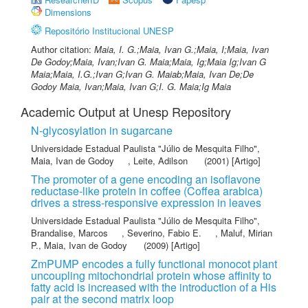
Dimensions
Repositório Institucional UNESP
Author citation:
Maia, I. G.;Maia, Ivan G.;Maia, I;Maia, Ivan
De Godoy;Maia, Ivan;Ivan G. Maia;Maia, Ig;Maia Ig;Ivan G
Maia;Maia, I.G.;Ivan G;Ivan G. Maiab;Maia, Ivan De;De
Godoy Maia, Ivan;Maia, Ivan G;I. G. Maia;Ig Maia
Academic Output at Unesp Repository
N-glycosylation in sugarcane
Universidade Estadual Paulista "Júlio de Mesquita Filho"
,
Maia, Ivan de Godoy
,
Leite, Adilson
(2001) [Artigo]
The promoter of a gene encoding an isoflavone
reductase-like protein in coffee (Coffea arabica)
drives a stress-responsive expression in leaves
Universidade Estadual Paulista "Júlio de Mesquita Filho"
,
Brandalise, Marcos
,
Severino, Fabio E.
,
Maluf, Mirian
P.
,
Maia, Ivan de Godoy
(2009) [Artigo]
ZmPUMP encodes a fully functional monocot plant
uncoupling mitochondrial protein whose affinity to
fatty acid is increased with the introduction of a His
pair at the second matrix loop