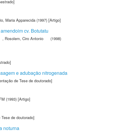
estrado]
rio, Maria Apparecida
(1997) [Artigo]
 amendoim cv. Botutatu
,
Rosolem, Ciro Antonio
(1998)
strado]
essagem e adubação nitrogenada
entação de Tese de doutorado]
HFM
(1993) [Artigo]
e Tese de doutorado]
ra noturna