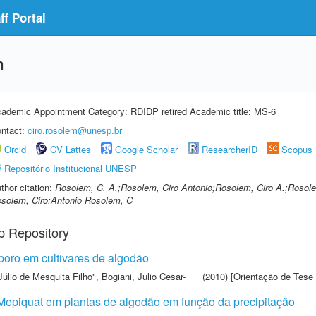
f Portal
m
ademic Appointment Category: RDIDP retired Academic title: MS-6
ntact:
ciro.rosolem@unesp.br
Orcid
CV Lattes
Google Scholar
ResearcherID
Scopus
Repositório Institucional UNESP
thor citation:
Rosolem, C. A.;Rosolem, Ciro Antonio;Rosolem, Ciro A.;Rosol
solem, Ciro;Antonio Rosolem, C
p Repository
boro em cultivares de algodão
Júlio de Mesquita Filho"
,
Bogiani, Julio Cesar-
(2010) [Orientação de Tese 
 Mepiquat em plantas de algodão em função da precipitação