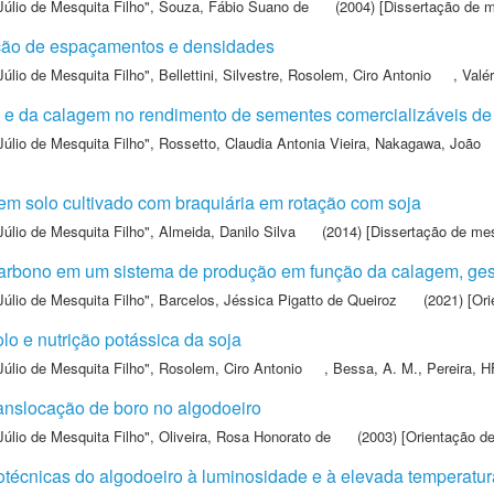
Júlio de Mesquita Filho"
,
Souza, Fábio Suano de
(2004) [Dissertação de m
nção de espaçamentos e densidades
Júlio de Mesquita Filho"
,
Bellettini, Silvestre
,
Rosolem, Ciro Antonio
,
Valé
ta e da calagem no rendimento de sementes comercializáveis de
Júlio de Mesquita Filho"
,
Rossetto, Claudia Antonia Vieira
,
Nakagawa, João
 em solo cultivado com braquiária em rotação com soja
Júlio de Mesquita Filho"
,
Almeida, Danilo Silva
(2014) [Dissertação de me
 carbono em um sistema de produção em função da calagem, g
Júlio de Mesquita Filho"
,
Barcelos, Jéssica Pigatto de Queiroz
(2021) [Ori
lo e nutrição potássica da soja
Júlio de Mesquita Filho"
,
Rosolem, Ciro Antonio
,
Bessa, A. M.
,
Pereira, 
anslocação de boro no algodoeiro
Júlio de Mesquita Filho"
,
Oliveira, Rosa Honorato de
(2003) [Orientação d
itotécnicas do algodoeiro à luminosidade e à elevada temperatu