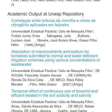
G.
Academic Output at Unesp Repository
Correlação entre leituras de clorofila e níveis de
nitrogênio aplicados em feijoeiro
Universidade Estadual Paulista "Júlio de Mesquita Filho"
,
Furlani Junior, Enes
,
Nakagawa, Julio
,
Bulhoes,
Luciano José
,
Moreira, José Aluisio Alves
,
Grassi Filho,
Hélio
(1996) [Artigo]
Absorption of macronutrients and sodium by
tomatoes submitted to normal and water deficient
irrigation schemes using various concentrations of
wastewater
Universidade Estadual Paulista "Júlio de Mesquita Filho"
,
DE
SOUSA, Francielly Guieiro Gomes
,
DE CARVALHO,
Renata Da Silva Cuba
,
DE MELO, Mara Rúbia
Mendes
,
Filho, Hélio Grassi
(2021) [Artigo]
Temporal effect of continuous use of biosolid and
effluent treated in the soil sodicity and salinity
Universidade Estadual Paulista "Júlio de Mesquita Filho"
,
Alves, Dávilla Alessandra da Silva
,
DE MELO, Rafael
Oliveira
,
DE LIMA, Jéssica
,
Coelho, José Carlos
,