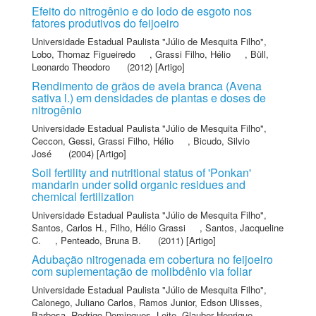
Efeito do nitrogênio e do lodo de esgoto nos
fatores produtivos do feijoeiro
Universidade Estadual Paulista "Júlio de Mesquita Filho"
,
Lobo, Thomaz Figueiredo
,
Grassi Filho, Hélio
,
Büll,
Leonardo Theodoro
(2012) [Artigo]
Rendimento de grãos de aveia branca (Avena
sativa l.) em densidades de plantas e doses de
nitrogênio
Universidade Estadual Paulista "Júlio de Mesquita Filho"
,
Ceccon, Gessi
,
Grassi Filho, Hélio
,
Bicudo, Silvio
José
(2004) [Artigo]
Soil fertility and nutritional status of 'Ponkan'
mandarin under solid organic residues and
chemical fertilization
Universidade Estadual Paulista "Júlio de Mesquita Filho"
,
Santos, Carlos H.
,
Filho, Hélio Grassi
,
Santos, Jacqueline
C.
,
Penteado, Bruna B.
(2011) [Artigo]
Adubação nitrogenada em cobertura no feijoeiro
com suplementação de molibdênio via foliar
Universidade Estadual Paulista "Júlio de Mesquita Filho"
,
Calonego, Juliano Carlos
,
Ramos Junior, Edson Ulisses
,
Barbosa, Rodrigo Domingues
,
Leite, Glauber Henrique