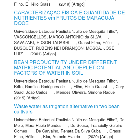
Filho, E Hélio Grassi
(2019) [Artigo]
CARACTERIZAÇÃO FÍSICA E QUANTIDADE DE
NUTRIENTES em FRUTOS DE MARACUJÁ
DOCE
Universidade Estadual Paulista "Júlio de Mesquita Filho"
,
VASCONCELLOS, MARCO ANTONIO da SILVA
,
SAVAZAKI, EDSON TADASHI
,
Grassi Filho, Hélio
,
BUSQUET, RUBENS NEI BRIANÇON
,
MOSCA, JOSÉ
LUIZ
(2001) [Artigo]
BEAN PRODUCTIVITY UNDER DIFFERENT
MATRIC POTENTIAL AND DEPLETION
FACTORS OF WATER IN SOIL
Universidade Estadual Paulista "Júlio de Mesquita Filho"
,
Brito, Ramilos Rodrigues de
,
Filho, Helio Grassi
,
Cury
Saad, Joao Carlos
,
Mendes Oliveira, Simone Raquel
(2015) [Artigo]
Waste water as irrigation alternative in two bean
cultivars
Universidade Estadual Paulista "Júlio de Mesquita Filho"
,
De
Melo, Mara Rubia Mendes
,
De Sousa, Francielly Guieiro
Gomes
,
De Carvalho, Renata Da Silva Cuba
,
Grassi
Filho, Hélio
,
Klar, Antonio Evaldo
(2020) [Artigo]