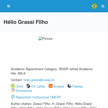
Hélio Grassi Filho
Academic Appointment Category: RDIDP retired Academic
title: MS-6
Contact:
helio.grassi@unesp.br
Orcid
CV Lattes
Scopus
Fapesp
Dimensions
Repositório Institucional UNESP
Author citation:
Grassi Filho, H.;Grassi Filho, Helio;Grassi
Filho, Hélio;Filho, Helio Grassi;Filho, Hélio Grassi;Filho, Hélio