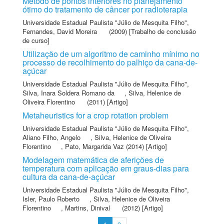
Método de pontos interiores no planejamento
ótimo do tratamento de câncer por radioterapia
Universidade Estadual Paulista "Júlio de Mesquita Filho"
,
Fernandes, David Moreira
(2009) [Trabalho de conclusão
de curso]
Utilização de um algoritmo de caminho mínimo no
processo de recolhimento do palhiço da cana-de-
açúcar
Universidade Estadual Paulista "Júlio de Mesquita Filho"
,
Silva, Inara Soldera Romano da
,
Silva, Helenice de
Oliveira Florentino
(2011) [Artigo]
Metaheuristics for a crop rotation problem
Universidade Estadual Paulista "Júlio de Mesquita Filho"
,
Aliano Filho, Angelo
,
Silva, Helenice de Oliveira
Florentino
,
Pato, Margarida Vaz
(2014) [Artigo]
Modelagem matemática de aferições de
temperatura com aplicação em graus-dias para
cultura da cana-de-açúcar
Universidade Estadual Paulista "Júlio de Mesquita Filho"
,
Isler, Paulo Roberto
,
Silva, Helenice de Oliveira
Florentino
,
Martins, Dinival
(2012) [Artigo]