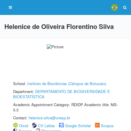
Helenice de Oliveira Florentino Silva
School:
Instituto de Biociências (Câmpus de Botucatu)
Department:
DEPARTAMENTO DE BIODIVERSIDADE E
BIOESTATÍSTICA
Academic Appointment Category: RDIDP Academic title: MS-
5.3
Contact:
helenice.silva@unesp.br
Orcid
CV Lattes
Google Scholar
Scopus
Fapesp
Dimensions