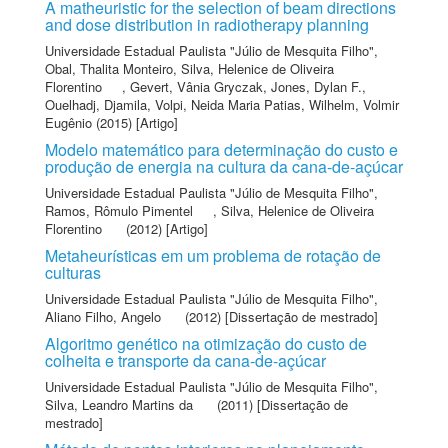
A matheuristic for the selection of beam directions
and dose distribution in radiotherapy planning
Universidade Estadual Paulista "Júlio de Mesquita Filho"
,
Obal, Thalita Monteiro
,
Silva, Helenice de Oliveira
Florentino
,
Gevert, Vânia Gryczak
,
Jones, Dylan F.
,
Ouelhadj, Djamila
,
Volpi, Neida Maria Patias
,
Wilhelm, Volmir
Eugênio
(2015) [Artigo]
Modelo matemático para determinação do custo e
produção de energia na cultura da cana-de-açúcar
Universidade Estadual Paulista "Júlio de Mesquita Filho"
,
Ramos, Rômulo Pimentel
,
Silva, Helenice de Oliveira
Florentino
(2012) [Artigo]
Metaheurísticas em um problema de rotação de
culturas
Universidade Estadual Paulista "Júlio de Mesquita Filho"
,
Aliano Filho, Angelo
(2012) [Dissertação de mestrado]
Algoritmo genético na otimização do custo de
colheita e transporte da cana-de-açúcar
Universidade Estadual Paulista "Júlio de Mesquita Filho"
,
Silva, Leandro Martins da
(2011) [Dissertação de
mestrado]