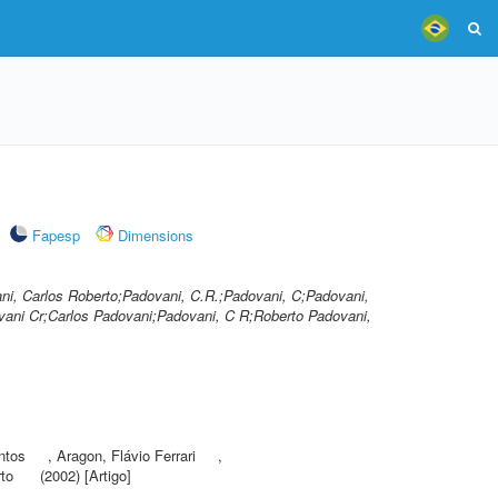
Fapesp
Dimensions
ni, Carlos Roberto;Padovani, C.R.;Padovani, C;Padovani,
vani Cr;Carlos Padovani;Padovani, C R;Roberto Padovani,
ntos
,
Aragon, Flávio Ferrari
,
to
(2002) [Artigo]