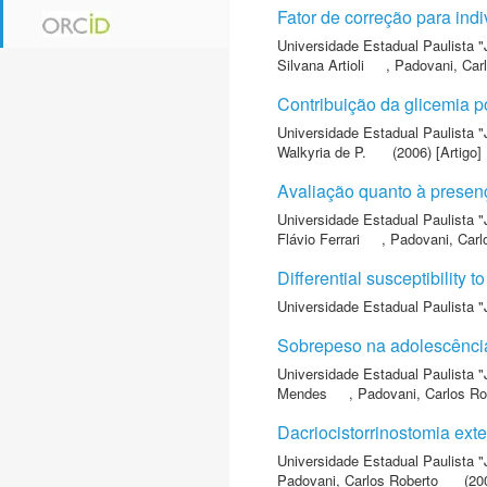
Fator de correção para in
Universidade Estadual Paulista "
Silvana Artioli
,
Padovani, Car
Contribuição da glicemia p
Universidade Estadual Paulista "
Walkyria de P.
(2006) [Artigo]
Avaliação quanto à presenç
Universidade Estadual Paulista "
Flávio Ferrari
,
Padovani, Carl
Differential susceptibility 
Universidade Estadual Paulista "
Sobrepeso na adolescência 
Universidade Estadual Paulista "
Mendes
,
Padovani, Carlos Ro
Dacriocistorrinostomia ext
Universidade Estadual Paulista "
Padovani, Carlos Roberto
(200