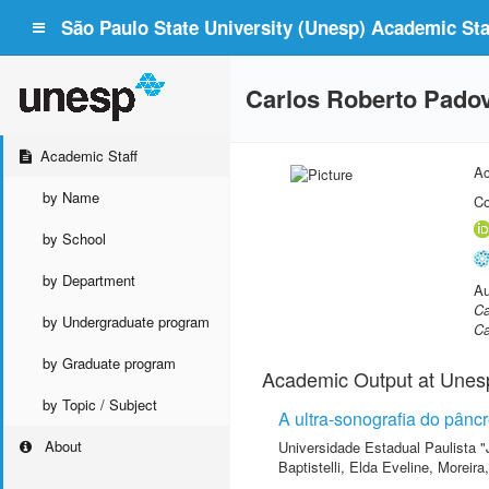
São Paulo State University (Unesp) Academic Staf
Carlos Roberto Pado
Academic Staff
Ac
by Name
Co
by School
by Department
Au
Ca
by Undergraduate program
Ca
by Graduate program
Academic Output at Unes
by Topic / Subject
A ultra-sonografia do pâncr
About
Universidade Estadual Paulista "
Baptistelli, Elda Eveline
,
Moreira