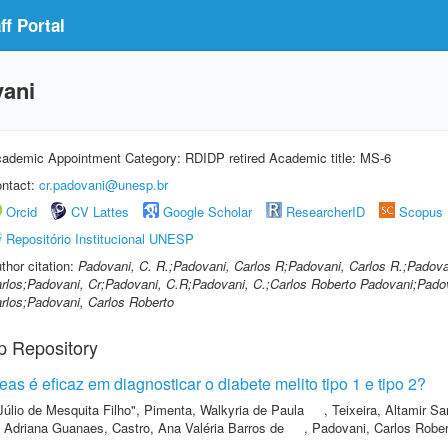
f Portal
vani
ademic Appointment Category: RDIDP retired Academic title: MS-6
ntact:
cr.padovani@unesp.br
Orcid
CV Lattes
Google Scholar
ResearcherID
Scopus
Repositório Institucional UNESP
thor citation:
Padovani, C. R.;Padovani, Carlos R;Padovani, Carlos R.;Padova
rlos;Padovani, Cr;Padovani, C.R;Padovani, C.;Carlos Roberto Padovani;Pado
rlos;Padovani, Carlos Roberto
p Repository
eas é eficaz em diagnosticar o diabete melito tipo 1 e tipo 2?
Júlio de Mesquita Filho"
,
Pimenta, Walkyria de Paula
,
Teixeira, Altamir Sa
, Adriana Guanaes
,
Castro, Ana Valéria Barros de
,
Padovani, Carlos Rober