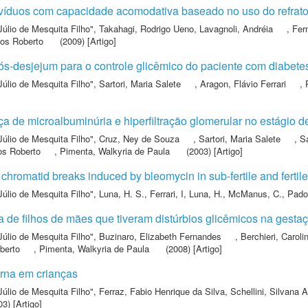
divíduos com capacidade acomodativa baseado no uso do refrato
Júlio de Mesquita Filho"
,
Takahagi, Rodrigo Ueno
,
Lavagnoli, Andréia
,
Fer
los Roberto
(2009) [Artigo]
ós-desjejum para o controle glicêmico do paciente com diabetes
Júlio de Mesquita Filho"
,
Sartori, Maria Salete
,
Aragon, Flávio Ferrari
,
a de microalbuminúria e hiperfiltração glomerular no estágio de
Júlio de Mesquita Filho"
,
Cruz, Ney de Souza
,
Sartori, Maria Salete
,
S
os Roberto
,
Pimenta, Walkyria de Paula
(2003) [Artigo]
to chromatid breaks induced by bleomycin in sub-fertile and fertil
Júlio de Mesquita Filho"
,
Luna, H. S.
,
Ferrari, I
,
Luna, H.
,
McManus, C.
,
Pado
de filhos de mães que tiveram distúrbios glicêmicos na gesta
Júlio de Mesquita Filho"
,
Buzinaro, Elizabeth Fernandes
,
Berchieri, Caroli
berto
,
Pimenta, Walkyria de Paula
(2008) [Artigo]
erna em crianças
Júlio de Mesquita Filho"
,
Ferraz, Fabio Henrique da Silva
,
Schellini, Silvana Ar
3) [Artigo]