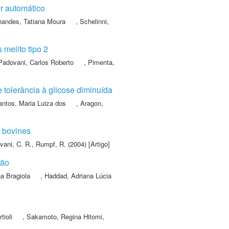
r automático
nandes, Tatiana Moura
,
Schelinni,
 melito tipo 2
Padovani, Carlos Roberto
,
Pimenta,
 tolerância à glicose diminuída
antos, Maria Luiza dos
,
Aragon,
e bovines
vani, C. R.
,
Rumpf, R.
(2004) [Artigo]
ção
na Bragiola
,
Haddad, Adriana Lúcia
tioli
,
Sakamoto, Regina Hitomi
,