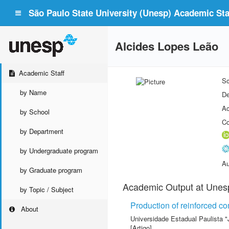
São Paulo State University (Unesp) Academic Staf
Alcides Lopes Leão
Academic Staff
Sc
by Name
De
Ac
by School
Co
by Department
by Undergraduate program
Au
by Graduate program
Academic Output at Unes
by Topic / Subject
Production of reinforced co
About
Universidade Estadual Paulista "
[Artigo]