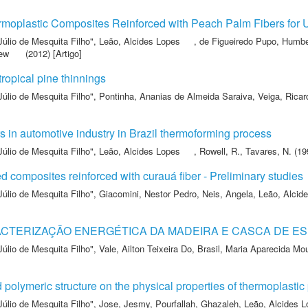
oplastic Composites Reinforced with Peach Palm Fibers for Use
Júlio de Mesquita Filho"
,
Leão, Alcides Lopes
,
de Figueiredo Pupo, Humbe
hew
(2012) [Artigo]
ropical pine thinnings
Júlio de Mesquita Filho"
,
Pontinha, Ananias de Almeida Saraiva
,
Veiga, Ricar
ers in automotive industry in Brazil thermoforming process
Júlio de Mesquita Filho"
,
Leão, Alcides Lopes
,
Rowell, R.
,
Tavares, N.
(19
 composites reinforced with curauá fiber - Preliminary studies
Júlio de Mesquita Filho"
,
Giacomini, Nestor Pedro
,
Neis, Angela
,
Leão, Alcid
ACTERIZAÇÃO ENERGÉTICA DA MADEIRA E CASCA DE E
Júlio de Mesquita Filho"
,
Vale, Ailton Teixeira Do
,
Brasil, Maria Aparecida Mo
polymeric structure on the physical properties of thermoplastic 
Júlio de Mesquita Filho"
,
Jose, Jesmy
,
Pourfallah, Ghazaleh
,
Leão, Alcides 