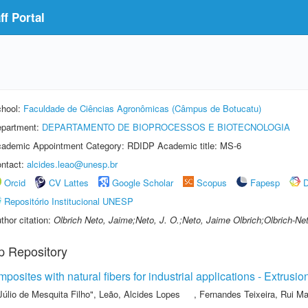
f Portal
hool:
Faculdade de Ciências Agronômicas (Câmpus de Botucatu)
partment:
DEPARTAMENTO DE BIOPROCESSOS E BIOTECNOLOGIA
ademic Appointment Category: RDIDP Academic title: MS-6
ntact:
alcides.leao@unesp.br
Orcid
CV Lattes
Google Scholar
Scopus
Fapesp
D
Repositório Institucional UNESP
thor citation:
Olbrich Neto, Jaime;Neto, J. O.;Neto, Jaime Olbrich;Olbrich-Ne
p Repository
mposites with natural fibers for industrial applications - Extrus
Júlio de Mesquita Filho"
,
Leão, Alcides Lopes
,
Fernandes Teixeira, Rui M