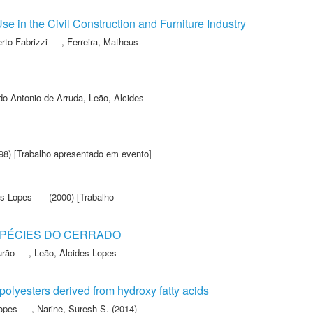
 in the Civil Construction and Furniture Industry
rto Fabrizzi
,
Ferreira, Matheus
do Antonio de Arruda
,
Leão, Alcides
98) [Trabalho apresentado em evento]
es Lopes
(2000) [Trabalho
SPÉCIES DO CERRADO
urão
,
Leão, Alcides Lopes
polyesters derived from hydroxy fatty acids
Lopes
,
Narine, Suresh S.
(2014)