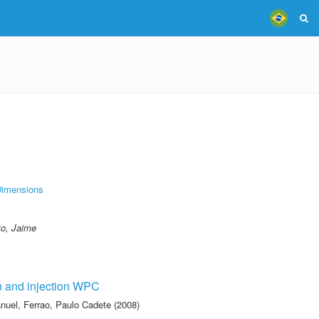
imensions
to, Jaime
ion and injection WPC
anuel
,
Ferrao, Paulo Cadete
(2008)