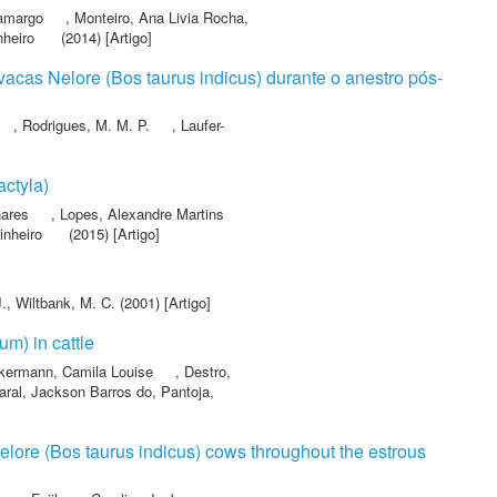
Camargo
,
Monteiro, Ana Livia Rocha
,
nheiro
(2014) [Artigo]
acas Nelore (Bos taurus indicus) durante o anestro pós-
,
Rodrigues, M. M. P.
,
Laufer-
actyla)
hares
,
Lopes, Alexandre Martins
inheiro
(2015) [Artigo]
J.
,
Wiltbank, M. C.
(2001) [Artigo]
um) in cattle
kermann, Camila Louise
,
Destro,
ral, Jackson Barros do
,
Pantoja,
Nelore (Bos taurus indicus) cows throughout the estrous