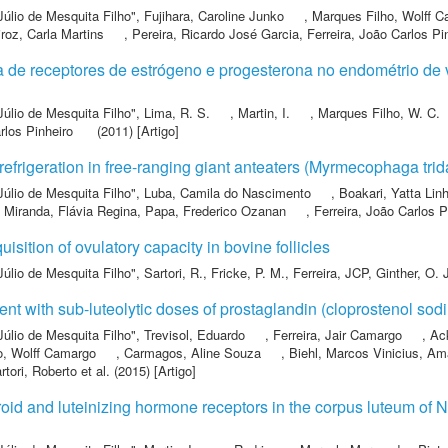
Júlio de Mesquita Filho"
,
Fujihara, Caroline Junko
,
Marques Filho, Wolff 
roz, Carla Martins
,
Pereira, Ricardo José Garcia
,
Ferreira, João Carlos Pi
de receptores de estrógeno e progesterona no endométrio de v
Júlio de Mesquita Filho"
,
Lima, R. S.
,
Martin, I.
,
Marques Filho, W. C.
rlos Pinheiro
(2011) [Artigo]
efrigeration in free-ranging giant anteaters (Myrmecophaga trid
Júlio de Mesquita Filho"
,
Luba, Camila do Nascimento
,
Boakari, Yatta Lin
,
Miranda, Flávia Regina
,
Papa, Frederico Ozanan
,
Ferreira, João Carlos P
uisition of ovulatory capacity in bovine follicles
Júlio de Mesquita Filho"
,
Sartori, R.
,
Fricke, P. M.
,
Ferreira, JCP
,
Ginther, O. 
ent with sub-luteolytic doses of prostaglandin (cloprostenol sodi
Júlio de Mesquita Filho"
,
Trevisol, Eduardo
,
Ferreira, Jair Camargo
,
Ac
o, Wolff Camargo
,
Carmagos, Aline Souza
,
Biehl, Marcos Vinicius
,
Ama
rtori, Roberto
et al.
(2015) [Artigo]
eroid and luteinizing hormone receptors in the corpus luteum of 