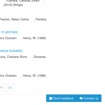
,
Fujihara, Caroline Junko
,
(2013) [Artigo]
Prestes, Nereu Carlos
,
Ferreira,
 in jennies
rico Ozanam
,
Henry, M.
(1998)
balus bubalis)
ikura, Cristiane Rumi
,
Gimenes,
rico Ozanam
,
Henry, M.
(1998)
11
12
Send feedback
Contact us