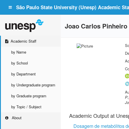
São Paulo State University (Unesp) Academic Staf
Joao Carlos Pinheiro 
Academic Staff
Sc
by Name
De
Ac
by School
Co
by Department
by Undergraduate program
Au
by Graduate program
P.
Jo
by Topic / Subject
Academic Output at Unes
About
Dosagem de metabólitos de