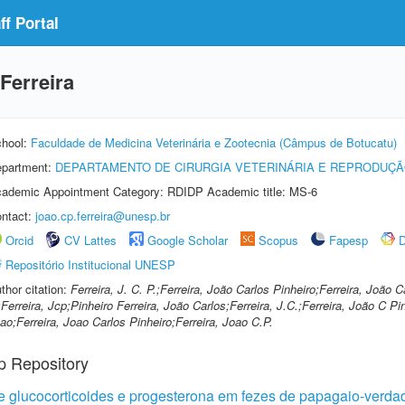
f Portal
Ferreira
hool:
Faculdade de Medicina Veterinária e Zootecnia (Câmpus de Botucatu)
partment:
DEPARTAMENTO DE CIRURGIA VETERINÁRIA E REPRODUÇÃ
ademic Appointment Category: RDIDP Academic title: MS-6
ntact:
joao.cp.ferreira@unesp.br
Orcid
CV Lattes
Google Scholar
Scopus
Fapesp
D
Repositório Institucional UNESP
thor citation:
Ferreira, J. C. P.;Ferreira, João Carlos Pinheiro;Ferreira, João C
;Ferreira, Jcp;Pinheiro Ferreira, João Carlos;Ferreira, J.C.;Ferreira, João C Pi
ao;Ferreira, Joao Carlos Pinheiro;Ferreira, Joao C.P.
p Repository
 glucocorticoides e progesterona em fezes de papagaio-verda