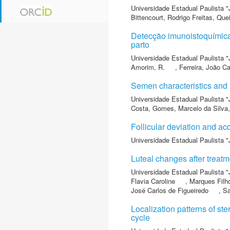
Universidade Estadual Paulista "
Bittencourt, Rodrigo Freitas
,
Quei
Detecção imunoistoquímica 
parto
Universidade Estadual Paulista "
Amorim, R.
,
Ferreira, João Ca
Semen characteristics and r
Universidade Estadual Paulista "
Costa
,
Gomes, Marcelo da Silva
Follicular deviation and acq
Universidade Estadual Paulista "
Luteal changes after treatm
Universidade Estadual Paulista "
Flavia Caroline
,
Marques Filh
José Carlos de Figueiredo
,
Sa
Localization patterns of st
cycle