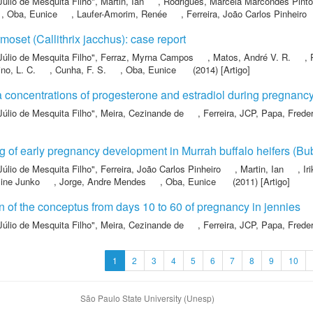
Júlio de Mesquita Filho"
,
Martin, Ian
,
Rodrigues, Marcela Marcondes Pinto
,
Oba, Eunice
,
Laufer-Amorim, Renée
,
Ferreira, João Carlos Pinheiro
moset (Callithrix jacchus): case report
Júlio de Mesquita Filho"
,
Ferraz, Myrna Campos
,
Matos, André V. R.
,
ino, L. C.
,
Cunha, F. S.
,
Oba, Eunice
(2014) [Artigo]
a concentrations of progesterone and estradiol during pregnancy
Júlio de Mesquita Filho"
,
Meira, Cezinande de
,
Ferreira, JCP
,
Papa, Frede
g of early pregnancy development in Murrah buffalo heifers (Bu
Júlio de Mesquita Filho"
,
Ferreira, João Carlos Pinheiro
,
Martin, Ian
,
Ir
line Junko
,
Jorge, Andre Mendes
,
Oba, Eunice
(2011) [Artigo]
n of the conceptus from days 10 to 60 of pregnancy in jennies
Júlio de Mesquita Filho"
,
Meira, Cezinande de
,
Ferreira, JCP
,
Papa, Frede
1
2
3
4
5
6
7
8
9
10
São Paulo State University (Unesp)