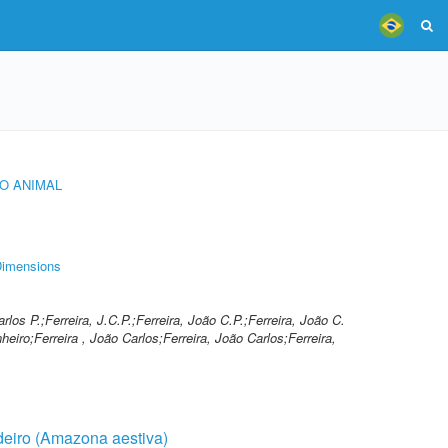
O ANIMAL
imensions
arlos P.;Ferreira, J.C.P.;Ferreira, João C.P.;Ferreira, João C.
nheiro;Ferreira , João Carlos;Ferreira, João Carlos;Ferreira,
deiro (Amazona aestiva)