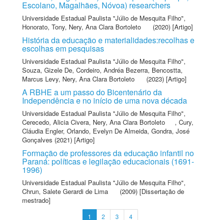
Escolano, Magalhães, Nóvoa) researchers
Universidade Estadual Paulista "Júlio de Mesquita Filho"
,
Honorato, Tony
,
Nery, Ana Clara Bortoleto
(2020) [Artigo]
História da educação e materialidades:recolhas e
escolhas em pesquisas
Universidade Estadual Paulista "Júlio de Mesquita Filho"
,
Souza, Gizele De
,
Cordeiro, Andréa Bezerra
,
Bencostta,
Marcus Levy
,
Nery, Ana Clara Bortoleto
(2023) [Artigo]
A RBHE a um passo do Bicentenário da
Independência e no início de uma nova década
Universidade Estadual Paulista "Júlio de Mesquita Filho"
,
Cerecedo, Alicia Civera
,
Nery, Ana Clara Bortoleto
,
Cury,
Cláudia Engler
,
Orlando, Evelyn De Almeida
,
Gondra, José
Gonçalves
(2021) [Artigo]
Formação de professores da educação infantil no
Paraná: políticas e legilação educacionais (1691-
1996)
Universidade Estadual Paulista "Júlio de Mesquita Filho"
,
Chrun, Salete Gerardi de Lima
(2009) [Dissertação de
mestrado]
1
2
3
4