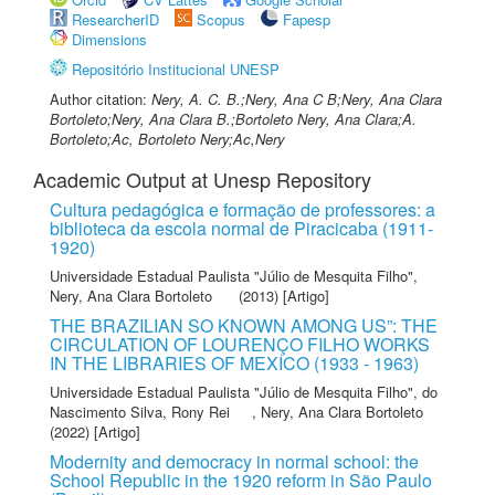
ResearcherID
Scopus
Fapesp
Dimensions
Repositório Institucional UNESP
Author citation:
Nery, A. C. B.;Nery, Ana C B;Nery, Ana Clara
Bortoleto;Nery, Ana Clara B.;Bortoleto Nery, Ana Clara;A.
Bortoleto;Ac, Bortoleto Nery;Ac,Nery
Academic Output at Unesp Repository
Cultura pedagógica e formação de professores: a
biblioteca da escola normal de Piracicaba (1911-
1920)
Universidade Estadual Paulista "Júlio de Mesquita Filho"
,
Nery, Ana Clara Bortoleto
(2013) [Artigo]
THE BRAZILIAN SO KNOWN AMONG US”: THE
CIRCULATION OF LOURENÇO FILHO WORKS
IN THE LIBRARIES OF MEXICO (1933 - 1963)
Universidade Estadual Paulista "Júlio de Mesquita Filho"
,
do
Nascimento Silva, Rony Rei
,
Nery, Ana Clara Bortoleto
(2022) [Artigo]
Modernity and democracy in normal school: the
School Republic in the 1920 reform in São Paulo