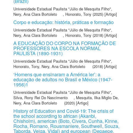
(Brazil)
Universidade Estadual Paulista "Júlio de Mesquita Filho"
,
Nery, Ana Clara Bortoleto
,
Honorato, Tony
(2025) [Artigo]
Corpo e educação: história, práticas e formação
Universidade Estadual Paulista "Júlio de Mesquita Filho"
,
Nery, Ana Clara Bortoleto
,
Honorato, Tony
(2018) [Artigo]
A EDUCAÇÃO DO CORPO NA FORMAÇÃO DE
PROFESSORES NA ESCOLA NORMAL
PAULISTA (1890-1931)
Universidade Estadual Paulista "Júlio de Mesquita Filho"
,
Honorato, Tony
,
Nery, Ana Clara Bortoleto
(2018) [Artigo]
‘Homens que ensinaram a América ler’: a
educação de adultos no Brasil e México (1947-
1956)1
Universidade Estadual Paulista "Júlio de Mesquita Filho"
,
Silva, Rony Rei Do Nascimento
,
Mesquita, Ilka Miglio De
,
Nery, Ana Clara Bortoleto
(2020) [Artigo]
History of Education and Covid-19: The crisis of
the school according to african (Akanbi,
Chisholm), american (Boto, Civera, Cunha, Kinne,
Rocha, Romano, Rousmaniere, Southwell, Souza,
Taborda, Veiga, Vidal) and european (Depaepe,