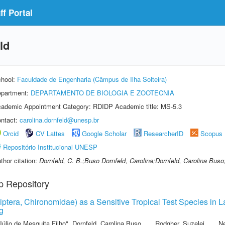
f Portal
ld
hool:
Faculdade de Engenharia (Câmpus de Ilha Solteira)
partment:
DEPARTAMENTO DE BIOLOGIA E ZOOTECNIA
ademic Appointment Category: RDIDP Academic title: MS-5.3
ntact:
carolina.dornfeld@unesp.br
Orcid
CV Lattes
Google Scholar
ResearcherID
Scopus
Repositório Institucional UNESP
thor citation:
Dornfeld, C. B.;Buso Dornfeld, Carolina;Dornfeld, Carolina Buso
p Repository
iptera, Chironomidae) as a Sensitive Tropical Test Species in
g
Júlio de Mesquita Filho"
,
Dornfeld, Carolina Buso
,
Rodgher, Suzelei
,
Ne