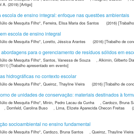
l A.
(2019) [Artigo]
 escola de ensino integral: enfoque nas questões ambientais
Júlio de Mesquita Filho"
,
Ferreira, Elisa Maria dos Santos
(2016) [Trabalho
 em escola de ensino integral
Júlio de Mesquita Filho"
,
Loretto, Jéssica Arantes
(2016) [Trabalho de con
s abordagens para o gerenciamento de resíduos sólidos em esc
Júlio de Mesquita Filho"
,
Santos, Vanessa de Souza
,
Alkimin, Gilberto Di
2011) [Trabalho apresentado em evento]
s hidrográficas no contexto escolar
Júlio de Mesquita Filho"
,
Queiroz, Thayline Vieira
(2016) [Trabalho de con
orno de unidades de conservação: materiais destinados à for
Júlio de Mesquita Filho"
,
Minin, Pedro Lacau da Cunha
,
Cardozo, Bruna S
,
Dornfeld, Carolina Buso
,
Lima, Elizete Aparecida Checon Freitas
(
ção socioambiental no ensino fundamental
Júlio de Mesquita Filho"
,
Cardozo, Bruna Santos
,
Queiroz, Thayline Vieira