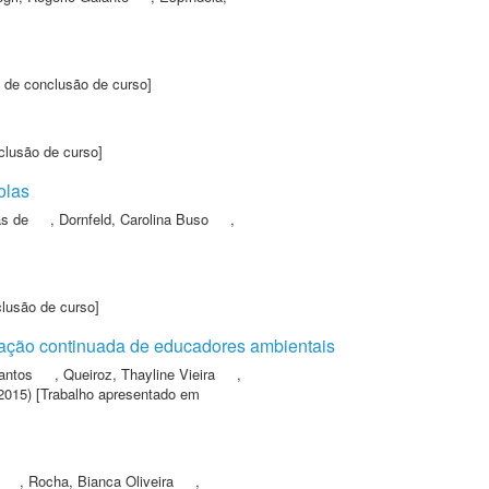
 de conclusão de curso]
clusão de curso]
olas
as de
,
Dornfeld, Carolina Buso
,
clusão de curso]
mação continuada de educadores ambientais
antos
,
Queiroz, Thayline Vieira
,
2015) [Trabalho apresentado em
,
Rocha, Bianca Oliveira
,