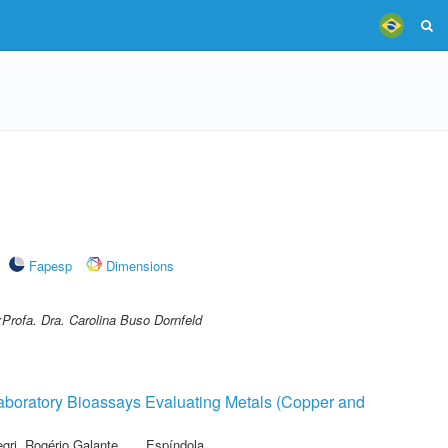
Fapesp
Dimensions
;Profa. Dra. Carolina Buso Dornfeld
 Laboratory Bioassays Evaluating Metals (Copper and
gri, Rogério Galante
,
Espíndola,