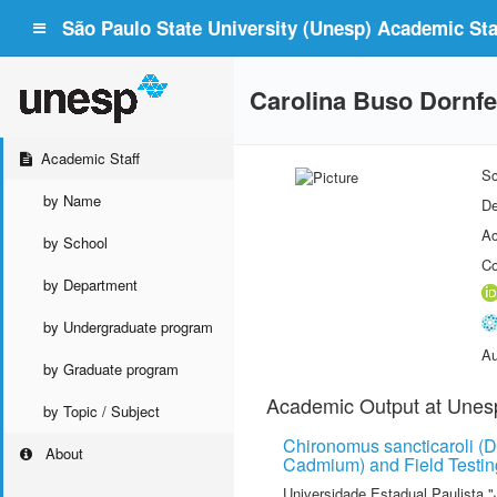
São Paulo State University (Unesp) Academic Staf
Carolina Buso Dornfe
Academic Staff
Sc
by Name
De
Ac
by School
Co
by Department
by Undergraduate program
Au
by Graduate program
Academic Output at Unes
by Topic / Subject
Chironomus sancticaroli (D
About
Cadmium) and Field Testin
Universidade Estadual Paulista "