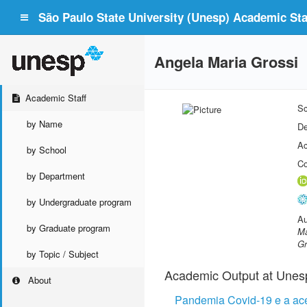
São Paulo State University (Unesp) Academic Staf
Angela Maria Grossi
Academic Staff
Sc
by Name
De
Ac
by School
Co
by Department
by Undergraduate program
Au
by Graduate program
Ma
Gr
by Topic / Subject
Academic Output at Unes
About
Pandemia Covid-19 e a ace