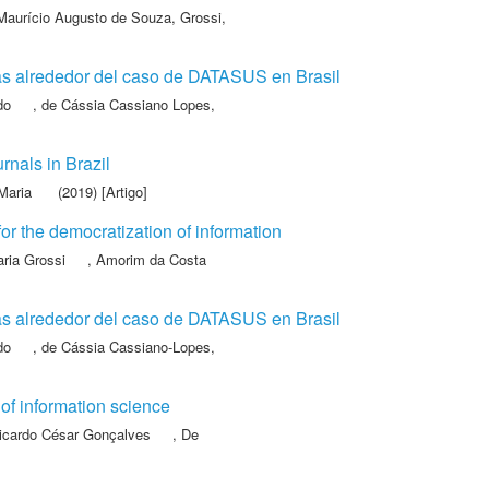
Maurício Augusto de Souza
,
Grossi,
cas alrededor del caso de DATASUS en Brasil
do
,
de Cássia Cassiano Lopes,
rnals in Brazil
Maria
(2019) [Artigo]
for the democratization of information
ria Grossi
,
Amorim da Costa
cas alrededor del caso de DATASUS en Brasil
do
,
de Cássia Cassiano-Lopes,
 of information science
icardo César Gonçalves
,
De