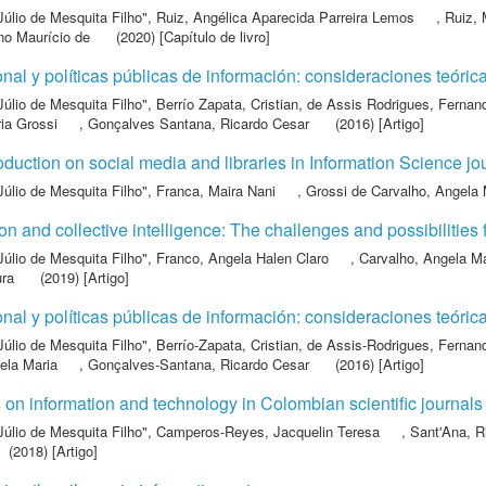
Júlio de Mesquita Filho"
,
Ruiz, Angélica Aparecida Parreira Lemos
,
Ruiz, 
no Maurício de
(2020) [Capítulo de livro]
al y políticas públicas de información: consideraciones teóri
Júlio de Mesquita Filho"
,
Berrío Zapata, Cristian
,
de Assis Rodrigues, Fernan
ia Grossi
,
Gonçalves Santana, Ricardo Cesar
(2016) [Artigo]
roduction on social media and libraries in Information Science jou
Júlio de Mesquita Filho"
,
Franca, Maira Nani
,
Grossi de Carvalho, Angela 
on and collective intelligence: The challenges and possibilities 
Júlio de Mesquita Filho"
,
Franco, Angela Halen Claro
,
Carvalho, Angela Ma
ura
(2019) [Artigo]
al y políticas públicas de información: consideraciones teóri
Júlio de Mesquita Filho"
,
Berrío-Zapata, Cristian
,
de Assis-Rodrigues, Fernan
ela Maria
,
Gonçalves-Santana, Ricardo Cesar
(2016) [Artigo]
s on information and technology in Colombian scientific journals
Júlio de Mesquita Filho"
,
Camperos-Reyes, Jacquelin Teresa
,
Sant'Ana, R
(2018) [Artigo]