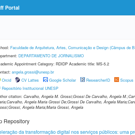
f Portal
hool:
Faculdade de Arquitetura, Artes, Comunicação e Design (Câmpus de B
partment:
DEPARTAMENTO DE JORNALISMO
ademic Appointment Category: RDIDP Academic title: MS-5.2
ntact:
angela.grossi@unesp.br
Orcid
CV Lattes
Google Scholar
ResearcherID
Scopus
Repositório Institucional UNESP
thor citation:
Carvalho, Angela M. Grossi;Grossi De Carvalho, Angela M.;Car
ria;Carvalho, Angela Maria Grossi De;Grossi De Carvalho, Ângela Maria;Car
ossi;Grossi, Angela Maria;Maria Grossi, Angela
p Repository
leração da transformação digital nos serviços públicos: uma 