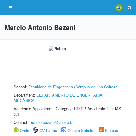
Marcio Antonio Bazani
School:
Faculdade de Engenharia (Câmpus de Ilha Solteira)
Department:
DEPARTAMENTO DE ENGENHARIA
MECÂNICA
Academic Appointment Category: RDIDP Academic title: MS-
3.1
Contact:
marcio.bazani@unesp.br
Orcid
CV Lattes
Google Scholar
Scopus