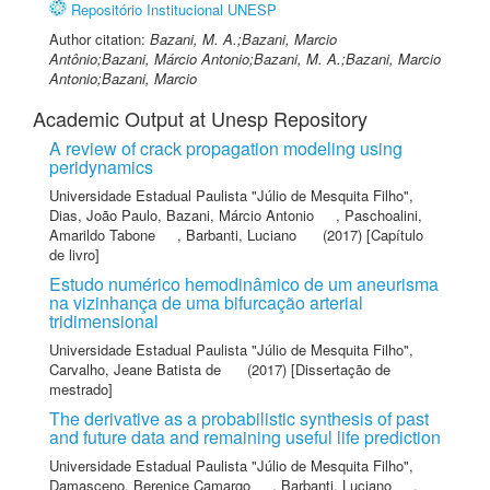
Repositório Institucional UNESP
Author citation:
Bazani, M. A.;Bazani, Marcio
Antônio;Bazani, Márcio Antonio;Bazani, M. A.;Bazani, Marcio
Antonio;Bazani, Marcio
Academic Output at Unesp Repository
A review of crack propagation modeling using
peridynamics
Universidade Estadual Paulista "Júlio de Mesquita Filho"
,
Dias, João Paulo
,
Bazani, Márcio Antonio
,
Paschoalini,
Amarildo Tabone
,
Barbanti, Luciano
(2017) [Capítulo
de livro]
Estudo numérico hemodinâmico de um aneurisma
na vizinhança de uma bifurcação arterial
tridimensional
Universidade Estadual Paulista "Júlio de Mesquita Filho"
,
Carvalho, Jeane Batista de
(2017) [Dissertação de
mestrado]
The derivative as a probabilistic synthesis of past
and future data and remaining useful life prediction
Universidade Estadual Paulista "Júlio de Mesquita Filho"
,
Damasceno, Berenice Camargo
,
Barbanti, Luciano
,