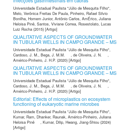
infecções gastrintestinais em cabras
Universidade Estadual Paulista "Júlio de Mesquita Filho"
,
Melo, Verônica Freitas De Paula
,
Pinheiro, Rafael Silvio
Bonilha
,
Homem Junior, Antônio Carlos
,
AmÉrico, Juliana
Heloisa Pinê
,
Santos, Viviane Correa
,
Rosestolato, Lucas
Luiz Rocha
(2015) [Artigo]
QUALITATIVE ASPECTS OF GROUNDWATER
IN TUBULAR WELLS IN CAMPO GRANDE – MS
Universidade Estadual Paulista "Júlio de Mesquita Filho"
,
Cardoso, J. M.
,
Bega, J. M.M.
,
de Oliveira, J. N.
,
Américo-Pinheiro, J. H.P.
(2020) [Artigo]
QUALITATIVE ASPECTS OF GROUNDWATER
IN TUBULAR WELLS IN CAMPO GRANDE – MS
Universidade Estadual Paulista "Júlio de Mesquita Filho"
,
Cardoso, J. M.
,
Bega, J. M.M.
,
de Oliveira, J. N.
,
Américo-Pinheiro, J. H.P.
(2020) [Artigo]
Editorial: Effects of microplastics on ecosystem
functioning of eukaryotic marine microbes
Universidade Estadual Paulista "Júlio de Mesquita Filho"
,
Kumar, Ram
,
Dhanker, Raunak
,
Américo-Pinheiro, Juliana
Heloisa Pinê
,
Kumar, Dilip
,
Hwang, Jiang-Shiou
(2024)
[Artigo]