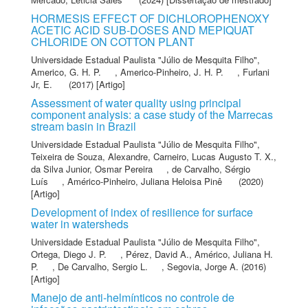
HORMESIS EFFECT OF DICHLOROPHENOXY
ACETIC ACID SUB-DOSES AND MEPIQUAT
CHLORIDE ON COTTON PLANT
Universidade Estadual Paulista "Júlio de Mesquita Filho"
,
Americo, G. H. P.
,
Americo-Pinheiro, J. H. P.
,
Furlani
Jr, E.
(2017) [Artigo]
Assessment of water quality using principal
component analysis: a case study of the Marrecas
stream basin in Brazil
Universidade Estadual Paulista "Júlio de Mesquita Filho"
,
Teixeira de Souza, Alexandre
,
Carneiro, Lucas Augusto T. X.
,
da Silva Junior, Osmar Pereira
,
de Carvalho, Sérgio
Luís
,
Américo-Pinheiro, Juliana Heloisa Pinê
(2020)
[Artigo]
Development of index of resilience for surface
water in watersheds
Universidade Estadual Paulista "Júlio de Mesquita Filho"
,
Ortega, Diego J. P.
,
Pérez, David A.
,
Américo, Juliana H.
P.
,
De Carvalho, Sergio L.
,
Segovia, Jorge A.
(2016)
[Artigo]
Manejo de anti-helmínticos no controle de