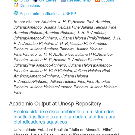
Dimensions
Repositório Institucional UNESP
Author citation:
Américo, J. H. P.;Heloisa Pinê Américo,
Juliana;Américo, Juliana Heloisa Pinê;Juliana Heloisa Pinê
Américo-Pinheiro;Américo-Pinheiro, J. H. P.;Américo,
Juliana;Américo-Pinheiro, Juliana Heloisa Pinê;Pinheiro, J. H.
P. A.;Américo-Pinheiro, J. H. P.;Heloisa Pinê Américo-
Pinheiro, Juliana;Américo-Pinheiro, Juliana Heloisa
Pinê;Pinheiro, J. H. P. A.;Américo, Juliana H.P.;Américo-
Pinheiro, Juliana H. P.;Heloisa P. Américo-Pinheiro,
Juliana;Pinê Américo-Pinheiro, Juliana Heloisa;Américo-
Pinheiro, Juliana H. Pinê;Pinheiro, Juliana Heloisa Pinê
Américo;Américo-Pinheiro, Juliana Heloisa
P.;Américo'Pinheiro, Juliana Heloisa Pinê;Pinê Américo
Pinheiro, Juliana Heloisa;Americo-Pinheiro, Juliana Heloisa
Pinê
Academic Output at Unesp Repository
Ecotoxicidade e risco ambiental da mistura dos
inseticidas tiametoxam e lambda-cialotrina para
bioindicadores aquáticos
Universidade Estadual Paulista "Júlio de Mesquita Filho"
,
Mercado, Leticia Sales
(2024) [Dissertação de mestrado]