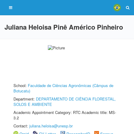
Juliana Heloisa Pinê Américo Pinheiro
School:
Faculdade de Ciências Agronômicas (Câmpus de
Botucatu)
Department:
DEPARTAMENTO DE CIÊNCIA FLORESTAL,
SOLOS E AMBIENTE
Academic Appointment Category: RTC Academic title: MS-
3.2
Contact:
juliana.heloisa@unesp.br
Orcid
CV Lattes
ResearcherID
Scopus