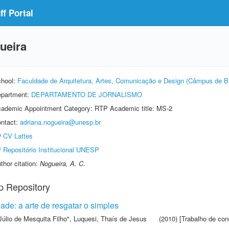
f Portal
ueira
hool:
Faculdade de Arquitetura, Artes, Comunicação e Design (Câmpus de B
partment:
DEPARTAMENTO DE JORNALISMO
ademic Appointment Category: RTP Academic title: MS-2
ntact:
adriana.nogueira@unesp.br
CV Lattes
Repositório Institucional UNESP
thor citation:
Nogueira, A. C.
p Repository
ade: a arte de resgatar o simples
Júlio de Mesquita Filho"
,
Luquesi, Thaís de Jesus
(2010) [Trabalho de con