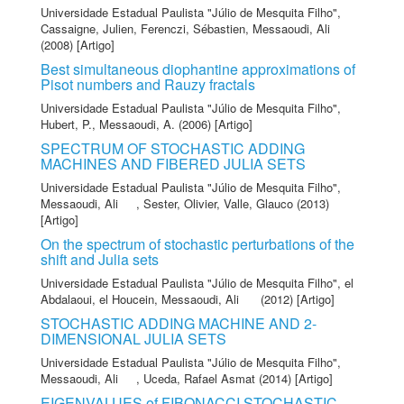
Universidade Estadual Paulista "Júlio de Mesquita Filho"
,
Cassaigne, Julien
,
Ferenczi, Sébastien
,
Messaoudi, Ali
(2008) [Artigo]
Best simultaneous diophantine approximations of
Pisot numbers and Rauzy fractals
Universidade Estadual Paulista "Júlio de Mesquita Filho"
,
Hubert, P.
,
Messaoudi, A.
(2006) [Artigo]
SPECTRUM OF STOCHASTIC ADDING
MACHINES AND FIBERED JULIA SETS
Universidade Estadual Paulista "Júlio de Mesquita Filho"
,
Messaoudi, Ali
,
Sester, Olivier
,
Valle, Glauco
(2013)
[Artigo]
On the spectrum of stochastic perturbations of the
shift and Julia sets
Universidade Estadual Paulista "Júlio de Mesquita Filho"
,
el
Abdalaoui, el Houcein
,
Messaoudi, Ali
(2012) [Artigo]
STOCHASTIC ADDING MACHINE AND 2-
DIMENSIONAL JULIA SETS
Universidade Estadual Paulista "Júlio de Mesquita Filho"
,
Messaoudi, Ali
,
Uceda, Rafael Asmat
(2014) [Artigo]
EIGENVALUES of FIBONACCI STOCHASTIC