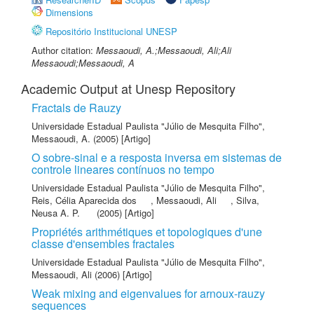
Dimensions
Repositório Institucional UNESP
Author citation:
Messaoudi, A.;Messaoudi, Ali;Ali
Messaoudi;Messaoudi, A
Academic Output at Unesp Repository
Fractals de Rauzy
Universidade Estadual Paulista "Júlio de Mesquita Filho"
,
Messaoudi, A.
(2005) [Artigo]
O sobre-sinal e a resposta inversa em sistemas de
controle lineares contínuos no tempo
Universidade Estadual Paulista "Júlio de Mesquita Filho"
,
Reis, Célia Aparecida dos
,
Messaoudi, Ali
,
Silva,
Neusa A. P.
(2005) [Artigo]
Propriétés arithmétiques et topologiques d'une
classe d'ensembles fractales
Universidade Estadual Paulista "Júlio de Mesquita Filho"
,
Messaoudi, Ali
(2006) [Artigo]
Weak mixing and eigenvalues for arnoux-rauzy
sequences