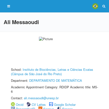
Ali Messaoudi
School:
Instituto de Biociências, Letras e Ciências Exatas
(Câmpus de São José do Rio Preto)
Department:
DEPARTAMENTO DE MATEMÁTICA
Academic Appointment Category: RDIDP Academic title: MS-
6
Contact:
ali.messaoudi@unesp.br
Orcid
CV Lattes
Google Scholar
ResearcherID
Scopus
Fapesp