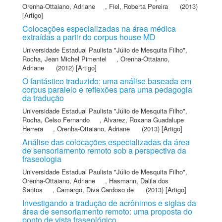
Orenha-Ottaiano, Adriane
,
Fiel, Roberta Pereira
(2013)
[Artigo]
Colocações especializadas na área médica
extraídas a partir do corpus house MD
Universidade Estadual Paulista "Júlio de Mesquita Filho"
,
Rocha, Jean Michel Pimentel
,
Orenha-Ottaiano,
Adriane
(2012) [Artigo]
O fantástico traduzido: uma análise baseada em
corpus paralelo e reflexões para uma pedagogia
da tradução
Universidade Estadual Paulista "Júlio de Mesquita Filho"
,
Rocha, Celso Fernando
,
Alvarez, Roxana Guadalupe
Herrera
,
Orenha-Ottaiano, Adriane
(2013) [Artigo]
Análise das colocações especializadas da área
de sensoriamento remoto sob a perspectiva da
fraseologia
Universidade Estadual Paulista "Júlio de Mesquita Filho"
,
Orenha-Ottaiano, Adriane
,
Hasmann, Dalila dos
Santos
,
Camargo, Diva Cardoso de
(2013) [Artigo]
Investigando a tradução de acrônimos e siglas da
área de sensoriamento remoto: uma proposta do
ponto de vista fraseológico