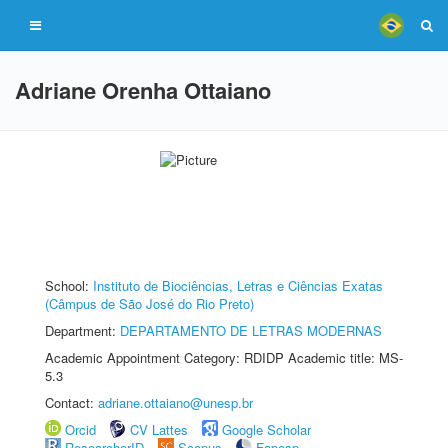
Adriane Orenha Ottaiano
School:
Instituto de Biociências, Letras e Ciências Exatas
(Câmpus de São José do Rio Preto)
Department:
DEPARTAMENTO DE LETRAS MODERNAS
Academic Appointment Category: RDIDP Academic title: MS-
5.3
Contact:
adriane.ottaiano@unesp.br
Orcid
CV Lattes
Google Scholar
ResearcherID
Scopus
Fapesp