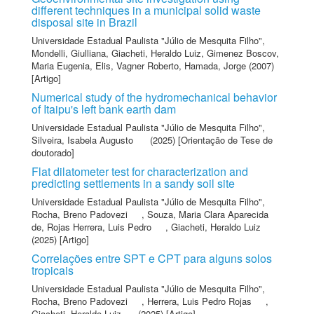
different techniques in a municipal solid waste
disposal site in Brazil
Universidade Estadual Paulista "Júlio de Mesquita Filho"
,
Mondelli, Giulliana
,
Giacheti, Heraldo Luiz
,
Gimenez Boscov,
Maria Eugenia
,
Elis, Vagner Roberto
,
Hamada, Jorge
(2007)
[Artigo]
Numerical study of the hydromechanical behavior
of Itaipu's left bank earth dam
Universidade Estadual Paulista "Júlio de Mesquita Filho"
,
Silveira, Isabela Augusto
(2025) [Orientação de Tese de
doutorado]
Flat dilatometer test for characterization and
predicting settlements in a sandy soil site
Universidade Estadual Paulista "Júlio de Mesquita Filho"
,
Rocha, Breno Padovezi
,
Souza, Maria Clara Aparecida
de
,
Rojas Herrera, Luis Pedro
,
Giacheti, Heraldo Luiz
(2025) [Artigo]
Correlações entre SPT e CPT para alguns solos
tropicais
Universidade Estadual Paulista "Júlio de Mesquita Filho"
,
Rocha, Breno Padovezi
,
Herrera, Luis Pedro Rojas
,
Giacheti, Heraldo Luiz
(2025) [Artigo]