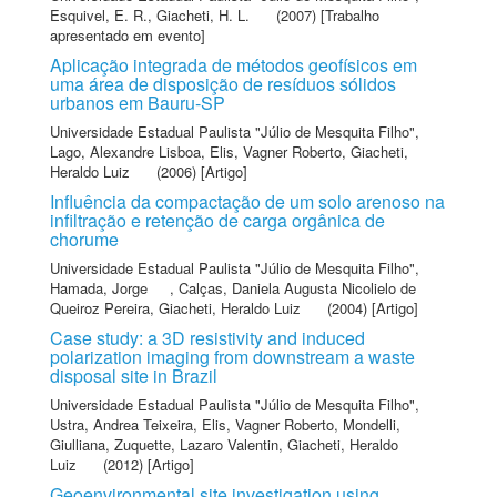
Esquivel, E. R.
,
Giacheti, H. L.
(2007) [Trabalho
apresentado em evento]
Aplicação integrada de métodos geofísicos em
uma área de disposição de resíduos sólidos
urbanos em Bauru-SP
Universidade Estadual Paulista "Júlio de Mesquita Filho"
,
Lago, Alexandre Lisboa
,
Elis, Vagner Roberto
,
Giacheti,
Heraldo Luiz
(2006) [Artigo]
Influência da compactação de um solo arenoso na
infiltração e retenção de carga orgânica de
chorume
Universidade Estadual Paulista "Júlio de Mesquita Filho"
,
Hamada, Jorge
,
Calças, Daniela Augusta Nicolielo de
Queiroz Pereira
,
Giacheti, Heraldo Luiz
(2004) [Artigo]
Case study: a 3D resistivity and induced
polarization imaging from downstream a waste
disposal site in Brazil
Universidade Estadual Paulista "Júlio de Mesquita Filho"
,
Ustra, Andrea Teixeira
,
Elis, Vagner Roberto
,
Mondelli,
Giulliana
,
Zuquette, Lazaro Valentin
,
Giacheti, Heraldo
Luiz
(2012) [Artigo]
Geoenvironmental site investigation using