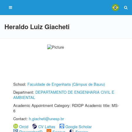
Heraldo Luiz Giacheti
School:
Faculdade de Engenharia (Câmpus de Bauru)
Department:
DEPARTAMENTO DE ENGENHARIA CIVIL E
AMBIENTAL
Academic Appointment Category: RDIDP Academic title: MS-
6
Contact:
h.giacheti@unesp.br
Orcid
CV Lattes
Google Scholar
ResearcherID
Scopus
Fapesp