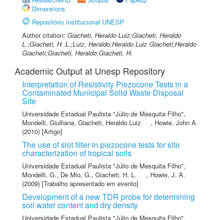
Dimensions
Repositório Institucional UNESP
Author citation:
Giacheti, Heraldo Luiz;Giacheti, Heraldo
L.;Giacheti, H. L.;Luiz, Heraldo;Heraldo Luiz Giacheti;Heraldo
Giacheti;Giacheti, Heraldo;Giacheti, H.
Academic Output at Unesp Repository
Interpretation of Resistivity Piezocone Tests in a
Contaminated Municipal Solid Waste Disposal
Site
Universidade Estadual Paulista "Júlio de Mesquita Filho"
,
Mondelli, Giulliana
,
Giacheti, Heraldo Luiz
,
Howie, John A.
(2010) [Artigo]
The use of slot filter in piezocone tests for site
characterization of tropical soils
Universidade Estadual Paulista "Júlio de Mesquita Filho"
,
Mondelli, G.
,
De Mio, G.
,
Giacheti, H. L.
,
Howie, J. A.
(2009) [Trabalho apresentado em evento]
Development of a new TDR probe for determining
soil water content and dry density
Universidade Estadual Paulista "Júlio de Mesquita Filho"
,