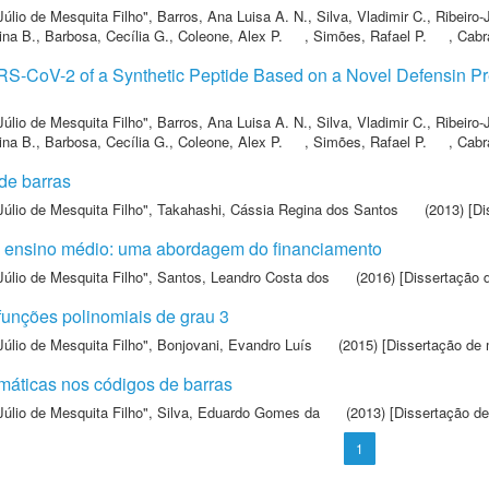
Júlio de Mesquita Filho"
,
Barros, Ana Luisa A. N.
,
Silva, Vladimir C.
,
Ribeiro-
ina B.
,
Barbosa, Cecília G.
,
Coleone, Alex P.
,
Simões, Rafael P.
,
Cabr
ARS-CoV-2 of a Synthetic Peptide Based on a Novel Defensin Pr
Júlio de Mesquita Filho"
,
Barros, Ana Luisa A. N.
,
Silva, Vladimir C.
,
Ribeiro-
ina B.
,
Barbosa, Cecília G.
,
Coleone, Alex P.
,
Simões, Rafael P.
,
Cabr
de barras
Júlio de Mesquita Filho"
,
Takahashi, Cássia Regina dos Santos
(2013) [Di
o ensino médio: uma abordagem do financiamento
Júlio de Mesquita Filho"
,
Santos, Leandro Costa dos
(2016) [Dissertação 
funções polinomiais de grau 3
Júlio de Mesquita Filho"
,
Bonjovani, Evandro Luís
(2015) [Dissertação de 
máticas nos códigos de barras
Júlio de Mesquita Filho"
,
Silva, Eduardo Gomes da
(2013) [Dissertação d
1