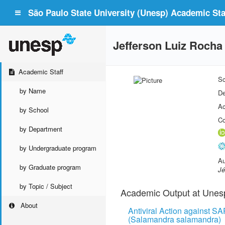
São Paulo State University (Unesp) Academic Staf
Jefferson Luiz Rocha
Academic Staff
Sc
by Name
De
Ac
by School
Co
by Department
by Undergraduate program
Au
by Graduate program
Jé
by Topic / Subject
Academic Output at Unes
About
Antiviral Action against S
(Salamandra salamandra)