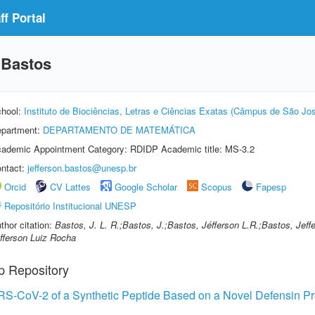
f Portal
 Bastos
hool:
Instituto de Biociências, Letras e Ciências Exatas (Câmpus de São Jos
partment:
DEPARTAMENTO DE MATEMÁTICA
ademic Appointment Category: RDIDP Academic title: MS-3.2
ntact:
jefferson.bastos@unesp.br
Orcid
CV Lattes
Google Scholar
Scopus
Fapesp
Repositório Institucional UNESP
thor citation:
Bastos, J. L. R.;Bastos, J.;Bastos, Jéfferson L.R.;Bastos, Jef
fferson Luiz Rocha
p Repository
ARS-CoV-2 of a Synthetic Peptide Based on a Novel Defensin Pr