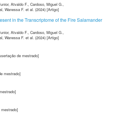
Junior, Atvaldo F.
,
Cardoso, Miguel G.
,
al, Wanessa F.
et al.
(2024) [Artigo]
esent in the Transcriptome of the Fire Salamander
Junior, Atvaldo F.
,
Cardoso, Miguel G.
,
al, Wanessa F.
et al.
(2024) [Artigo]
ssertação de mestrado]
de mestrado]
mestrado]
e mestrado]