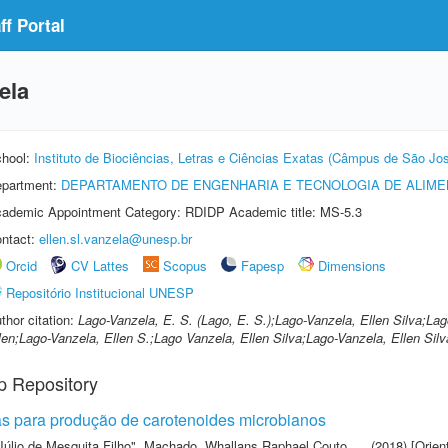
f Portal
ela
hool:
Instituto de Biociências, Letras e Ciências Exatas (Câmpus de São Jos
partment:
DEPARTAMENTO DE ENGENHARIA E TECNOLOGIA DE ALIM
ademic Appointment Category: RDIDP Academic title: MS-5.3
ntact:
ellen.sl.vanzela@unesp.br
Orcid
CV Lattes
Scopus
Fapesp
Dimensions
Repositório Institucional UNESP
thor citation:
Lago-Vanzela, E. S. (Lago, E. S.);Lago-Vanzela, Ellen Silva;La
len;Lago-Vanzela, Ellen S.;Lago Vanzela, Ellen Silva;Lago-Vanzela, Ellen Silv
p Repository
s para produção de carotenoides microbianos
Júlio de Mesquita Filho"
,
Machado, Whallans Raphael Couto
(2018) [Orien