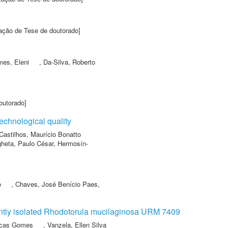
ação de Tese de doutorado]
es, Eleni
,
Da-Silva, Roberto
outorado]
echnological quality
Castilhos, Maurício Bonatto
gheta, Paulo César
,
Hermosín-
o
,
Chaves, José Benício Paes
,
ecently isolated Rhodotorula mucilaginosa URM 7409
ucas Gomes
,
Vanzela, Ellen Silva