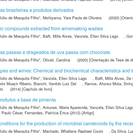
s brasileiras e produtos derivados
Júlio de Mesquita Filho"
,
Nishiyama, Yara Paula de Oliveira
(2020) [Orient
olic compounds extracted from winemaking wastes
Júlio de Mesquita Filho"
,
Baffi, Milla Alves
,
Vanzela, Ellen Silva Lago
,
Gom
vas passas e drageados de uva passa com chocolate
Júlio de Mesquita Filho"
,
Olivati, Carolina
(2020) [Orientação de Tese de d
es and wines: Chemical and biochemical characteristics and t
Júlio de Mesquita Filho"
,
Vanzela, Ellen Silva Lago
,
Baffi, Milla Alves
,
De 
rto Moacir Ribeiro
,
Bianchi, Vanildo Luiz Del
,
Ramos, Afonso Mota
,
Strin
to
(2014) [Capítulo de livro]
produtos a base de pimenta
Júlio de Mesquita Filho"
,
Antunes, Maria Aparecida
,
Vanzela, Ellen Silva Lag
, Paulo César
,
Fernandes, Patrícia Érica
(2012) [Artigo]
conditions for the production of microbial carotenoids by the r
Júlio de Mesquita Filho"
,
Machado, Whallans Raphael Couto
,
Da Silva, L