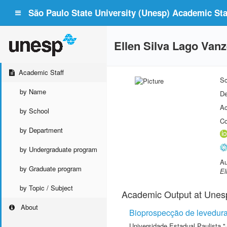
São Paulo State University (Unesp) Academic Staf
Ellen Silva Lago Vanz
Academic Staff
Sc
by Name
De
Ac
by School
Co
by Department
by Undergraduate program
Au
by Graduate program
El
by Topic / Subject
Academic Output at Unes
About
Bioprospecção de levedura
Universidade Estadual Paulista "