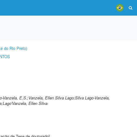
é do Rio Preto)
ENTOS
go-Vanzela, E.S.;Vanzela, Ellen Silva Lago;Silva Lago-Vanzela,
a;Lago'Vanzela, Ellen Silva
tação de Tese de doutorado]