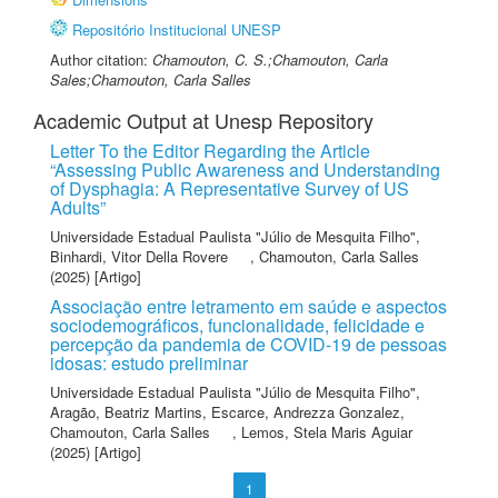
Repositório Institucional UNESP
Author citation:
Chamouton, C. S.;Chamouton, Carla
Sales;Chamouton, Carla Salles
Academic Output at Unesp Repository
Letter To the Editor Regarding the Article
“Assessing Public Awareness and Understanding
of Dysphagia: A Representative Survey of US
Adults”
Universidade Estadual Paulista "Júlio de Mesquita Filho"
,
Binhardi, Vitor Della Rovere
,
Chamouton, Carla Salles
(2025) [Artigo]
Associação entre letramento em saúde e aspectos
sociodemográficos, funcionalidade, felicidade e
percepção da pandemia de COVID-19 de pessoas
idosas: estudo preliminar
Universidade Estadual Paulista "Júlio de Mesquita Filho"
,
Aragão, Beatriz Martins
,
Escarce, Andrezza Gonzalez
,
Chamouton, Carla Salles
,
Lemos, Stela Maris Aguiar
(2025) [Artigo]
1