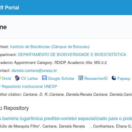
f Portal
ane
hool:
Instituto de Biociências (Câmpus de Botucatu)
partment:
DEPARTAMENTO DE BIODIVERSIDADE E BIOESTATÍSTICA
ademic Appointment Category: RDIDP Academic title: MS-3.2
ntact:
daniela.cantane@unesp.br
Orcid
CV Lattes
Google Scholar
ResearcherID
Fapesp
Repositório Institucional UNESP
thor citation:
Cantane, D. R.;Cantane, Daniela;Renata Cantane, Daniela;Cant
p Repository
s barreira logarítmica preditor-corretor especializado para o p
Júlio de Mesquita Filho"
,
Cantane, Daniela Renata
,
Contharteze, Eliana G.