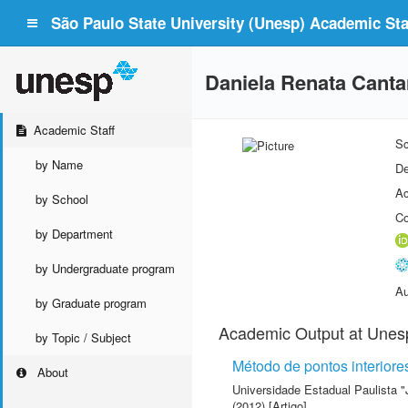
São Paulo State University (Unesp) Academic Staf
Daniela Renata Cant
Academic Staff
Sc
by Name
De
Ac
by School
Co
by Department
by Undergraduate program
Au
by Graduate program
Academic Output at Unes
by Topic / Subject
Método de pontos interiore
About
Universidade Estadual Paulista "
(2012) [Artigo]