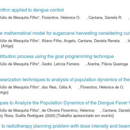
rithm applied to dengue control
Júlio de Mesquita Filho"
,
Fiorentino, Helenice O.
,
Cantane, Daniela R.
ive mathematical model for sugarcane harvesting considering c
Júlio de Mesquita Filho"
,
Aliano Filho, Angelo
,
Cantane, Daniela Renata
,
I
 [Artigo]
stribution process using the goal programming technique
Júlio de Mesquita Filho"
,
Godoi, Letícia Ferreira
,
Aranha, Flávia Queiroga
]
inearization techniques to analysis of population dynamics of t
Júlio de Mesquita Filho"
,
dos Reis, Célia A.
,
Florentino, Helenice de O.
rtigo]
ques to Analyze the Population Dynamics of the Dengue Fever 
Júlio de Mesquita Filho"
,
de Oliveira Florentino, Helenice
,
Cantane, Daniel
ry Rosa, Suélia Rodrigues
(2020) [Trabalho apresentado em evento]
 to radiotherapy planning problem with dose intensity and bea