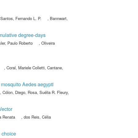
,
Santos, Fernando L. P.
,
Bannwart,
umulative degree-days
sler, Paulo Roberto
,
Oliveira
,
Coral, Mariele Colletti
,
Cantane,
he mosquito Aedes aegypti
,
Cólon, Diego
,
Rosa, Suélia R. Fleury
,
Vector
a Renata
,
dos Reis, Célia
m choice