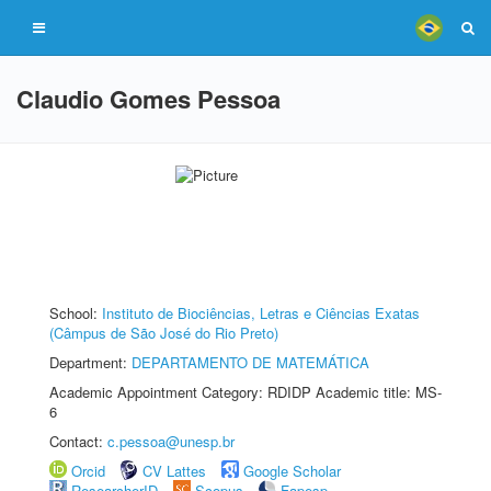
Claudio Gomes Pessoa
School:
Instituto de Biociências, Letras e Ciências Exatas
(Câmpus de São José do Rio Preto)
Department:
DEPARTAMENTO DE MATEMÁTICA
Academic Appointment Category: RDIDP Academic title: MS-
6
Contact:
c.pessoa@unesp.br
Orcid
CV Lattes
Google Scholar
ResearcherID
Scopus
Fapesp