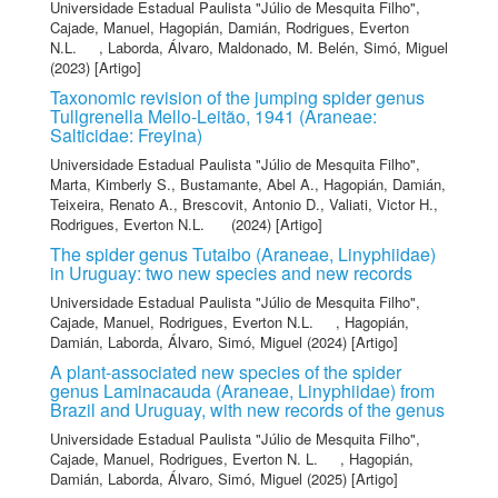
Universidade Estadual Paulista "Júlio de Mesquita Filho"
,
Cajade, Manuel
,
Hagopián, Damián
,
Rodrigues, Everton
N.L.
,
Laborda, Álvaro
,
Maldonado, M. Belén
,
Simó, Miguel
(2023) [Artigo]
Taxonomic revision of the jumping spider genus
Tullgrenella Mello-Leitão, 1941 (Araneae:
Salticidae: Freyina)
Universidade Estadual Paulista "Júlio de Mesquita Filho"
,
Marta, Kimberly S.
,
Bustamante, Abel A.
,
Hagopián, Damián
,
Teixeira, Renato A.
,
Brescovit, Antonio D.
,
Valiati, Victor H.
,
Rodrigues, Everton N.L.
(2024) [Artigo]
The spider genus Tutaibo (Araneae, Linyphiidae)
in Uruguay: two new species and new records
Universidade Estadual Paulista "Júlio de Mesquita Filho"
,
Cajade, Manuel
,
Rodrigues, Everton N.L.
,
Hagopián,
Damián
,
Laborda, Álvaro
,
Simó, Miguel
(2024) [Artigo]
A plant-associated new species of the spider
genus Laminacauda (Araneae, Linyphiidae) from
Brazil and Uruguay, with new records of the genus
Universidade Estadual Paulista "Júlio de Mesquita Filho"
,
Cajade, Manuel
,
Rodrigues, Everton N. L.
,
Hagopián,
Damián
,
Laborda, Álvaro
,
Simó, Miguel
(2025) [Artigo]