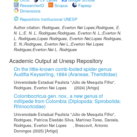
ResearcherID
Scopus
Fapesp
Dimensions
Repositório Institucional UNESP
Author citation:
Rodrigues, Everton Nei Lopes;Rodrigues, E.
N. L.;E. N. L. Rodrigues;Rodrigues, Everton N. L.;Everton N.
L. Rodrigues;Lopes Rodrigues, Everton Nei;Lopes Rodrigues,
E. N.;Rodrigues, Everton Nei L.;Everton Nei Lopes
Rodrigues;Everton Nei L. Rodrigues
Academic Output at Unesp Repository
On the little-known comb-footed spider genus
Audifia Keyserling, 1884 (Araneae, Theridiidae)
Universidade Estadual Paulista "Júlio de Mesquita Filho"
,
Rodrigues, Everton Nei Lopes
(2024) [Artigo]
Colombocricus gen. nov., a new genus of
millipede from Colombia (Diplopoda: Spirobolida:
Rhinocricidae)
Universidade Estadual Paulista "Júlio de Mesquita Filho"
,
Rodrigues, Patrícia Elesbão Silva
,
Martínez-Tores, Daniela
,
Rodrigues, Everton Nei Lopes
,
Brescovit, Antonio
Domingos
(2025) [Artigo]