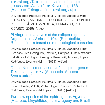
<p><strong>Taxonomic revision of the spider
genus <em>Azilia</em> Keyserling, 1881
(Araneae: Tetragnathidae)</strong></p>
Universidade Estadual Paulista "Júlio de Mesquita Filho"
,
BRESCOVIT, ANTONIO D.
,
RODRIGUES, EVERTON NEI
LOPES
,
ÁLVAREZ-PADILLA, FERNANDO
,
OTT,
RICARDO
(2025) [Artigo]
Phylogenetic analysis of the millipede genus
Argentocricus Verhoeff, 1941 (Spirobolida,
Rhinocricidae) based on morphological characters
Universidade Estadual Paulista "Júlio de Mesquita Filho"
,
Elesbão Silva Rodrigues, Patrícia
,
Campos, Luiz Alexandre
,
Valiati, Victor Hugo
,
Domingos Brescovit, Antonio
,
Lopes
Rodrigues, Everton Nei
(2024) [Artigo]
On the Neotropical species of the spider genus
Tekellina Levi, 1957 (Arachnida: Araneae:
Synotaxidae)
Universidade Estadual Paulista "Júlio de Mesquita Filho"
,
Estol, Narelle
,
Valiati, Victor Hugo
,
Brescovit, Antonio D.
,
Rodrigues, Everton Nei Lopes
(2024) [Artigo]
Two new species of the spider genus Agyneta
(Araneae, Linyphiidae) from Uruguay and Brazil