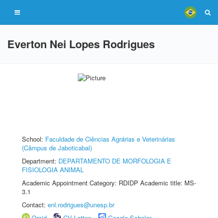
Everton Nei Lopes Rodrigues
School:
Faculdade de Ciências Agrárias e Veterinárias
(Câmpus de Jaboticabal)
Department:
DEPARTAMENTO DE MORFOLOGIA E
FISIOLOGIA ANIMAL
Academic Appointment Category: RDIDP Academic title: MS-
3.1
Contact:
enl.rodrigues@unesp.br
Orcid
CV Lattes
Google Scholar