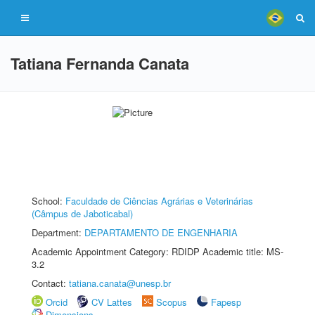
Tatiana Fernanda Canata
School:
Faculdade de Ciências Agrárias e Veterinárias
(Câmpus de Jaboticabal)
Department:
DEPARTAMENTO DE ENGENHARIA
Academic Appointment Category: RDIDP Academic title: MS-
3.2
Contact:
tatiana.canata@unesp.br
Orcid
CV Lattes
Scopus
Fapesp
Dimensions