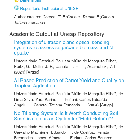
Repositório Institucional UNESP
Author citation:
Canata, T. F.;Canata, Tatiana F.;Canata,
Tatiana Fernanda
Academic Output at Unesp Repository
Integration of ultrasonic and optical sensing
systems to assess sugarcane biomass and N-
uptake
Universidade Estadual Paulista "Júlio de Mesquita Filho"
,
Portz, G.
,
Molin, J. P.
,
Canata, T. F.
,
Adamchuk, V. I.
(2024) [Artigo]
AI-Based Prediction of Carrot Yield and Quality on
Tropical Agriculture
Universidade Estadual Paulista "Júlio de Mesquita Filho"
,
de
Lima Silva, Yara Karine
,
Furlani, Carlos Eduardo
Angeli
,
Canata, Tatiana Fernanda
(2024) [Artigo]
No-Tillering System: Is It Worth Conducting Soil
Scarification as an Option for “Field Reform”?
Universidade Estadual Paulista "Júlio de Mesquita Filho"
,
de
Carvalho Machione, Eduardo
,
de Queiroz, Renata
Fernandes
,
Lopes, Afonso
,
Furlani, Carlos Eduardo