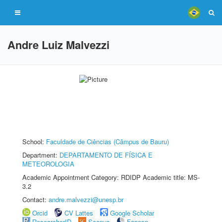
Andre Luiz Malvezzi
School:
Faculdade de Ciências (Câmpus de Bauru)
Department:
DEPARTAMENTO DE FÍSICA E
METEOROLOGIA
Academic Appointment Category: RDIDP Academic title: MS-
3.2
Contact:
andre.malvezzi@unesp.br
Orcid
CV Lattes
Google Scholar
ResearcherID
Scopus
Fapesp