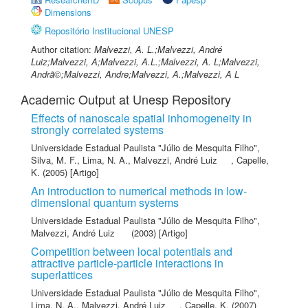
Dimensions
Repositório Institucional UNESP
Author citation:
Malvezzi, A. L.;Malvezzi, André
Luiz;Malvezzi, A;Malvezzi, A.L.;Malvezzi, A. L;Malvezzi,
Andrã©;Malvezzi, Andre;Malvezzi, A.;Malvezzi, A L
Academic Output at Unesp Repository
Effects of nanoscale spatial inhomogeneity in
strongly correlated systems
Universidade Estadual Paulista "Júlio de Mesquita Filho"
,
Silva, M. F.
,
Lima, N. A.
,
Malvezzi, André Luiz
,
Capelle,
K.
(2005) [Artigo]
An introduction to numerical methods in low-
dimensional quantum systems
Universidade Estadual Paulista "Júlio de Mesquita Filho"
,
Malvezzi, André Luiz
(2003) [Artigo]
Competition between local potentials and
attractive particle-particle interactions in
superlattices
Universidade Estadual Paulista "Júlio de Mesquita Filho"
,
Lima, N. A.
,
Malvezzi, André Luiz
,
Capelle, K.
(2007)