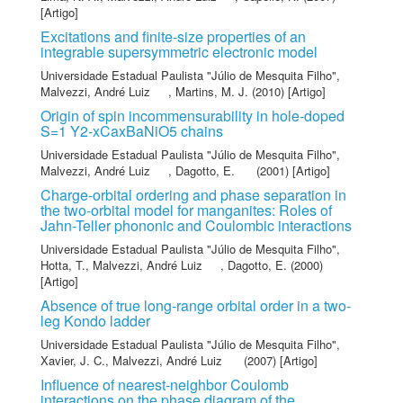
[Artigo]
Excitations and finite-size properties of an
integrable supersymmetric electronic model
Universidade Estadual Paulista "Júlio de Mesquita Filho"
,
Malvezzi, André Luiz
,
Martins, M. J.
(2010) [Artigo]
Origin of spin incommensurability in hole-doped
S=1 Y2-xCaxBaNiO5 chains
Universidade Estadual Paulista "Júlio de Mesquita Filho"
,
Malvezzi, André Luiz
,
Dagotto, E.
(2001) [Artigo]
Charge-orbital ordering and phase separation in
the two-orbital model for manganites: Roles of
Jahn-Teller phononic and Coulombic interactions
Universidade Estadual Paulista "Júlio de Mesquita Filho"
,
Hotta, T.
,
Malvezzi, André Luiz
,
Dagotto, E.
(2000)
[Artigo]
Absence of true long-range orbital order in a two-
leg Kondo ladder
Universidade Estadual Paulista "Júlio de Mesquita Filho"
,
Xavier, J. C.
,
Malvezzi, André Luiz
(2007) [Artigo]
Influence of nearest-neighbor Coulomb
interactions on the phase diagram of the